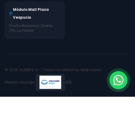
Módulo Mall Plaza
Vespucio
Vicuña Mackenna Oriente
7110, La Florida
© 2026 OutletFit.cl — Todos los derechos reservados.
Medios de pago: