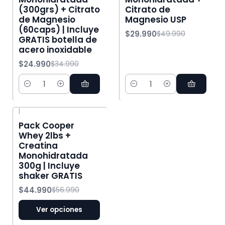
(300grs) + Citrato
Citrato de
de Magnesio
Magnesio USP
(60caps) | Incluye
$29.990
$49.990
GRATIS botella de
acero inoxidable
$24.990
$34.990
Cantidad
Cantidad
|
-21% OFF
Pack Cooper
Whey 2lbs +
Creatina
Monohidratada
300g | Incluye
shaker GRATIS
$44.990
$56.990
Ver opciones