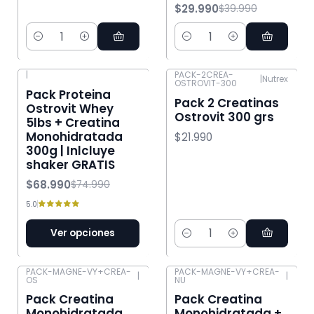
$29.990
$39.990
Cantidad
Cantidad
|
PACK-2CREA-
|
Nutrex
OSTROVIT-300
-8% OFF
Pack Proteina
Pack 2 Creatinas
Ostrovit Whey
Ostrovit 300 grs
5lbs + Creatina
Monohidratada
$21.990
300g | Inlcluye
shaker GRATIS
$68.990
$74.990
5.0
Ver opciones
Cantidad
PACK-MAGNE-VY+CREA-
PACK-MAGNE-VY+CREA-
|
|
OS
NU
-29% OFF
-40% OFF
Pack Creatina
Pack Creatina
Monohidratada
Monohidratada +