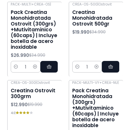
PACK-MULTI+CREA-OS
|
CREA-OS-500
|
Ostrovit
-23% OFF
-43% OFF
Pack Creatina
Creatina
Monohidratada
Monohidratada
Ostrovit (300grs)
Ostrovit 500gr
+Mutivitaminico
$19.990
$34.990
(60caps) | Incluye
botella de acero
inoxidable
$26.990
$34.990
Cantidad
Cantidad
CREA-OS-300
|
Ostrovit
PACK-MULTI-VY+CREA-NU
|
-35% OFF
-25% OFF
Creatina Ostrovit
Pack Creatina
300grm
Monohidratada
(300grs)
$12.990
$19.990
+Mutivitaminico
(60caps) | Incluye
4.0
botella de acero
inoxidable