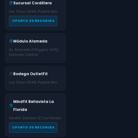
Sucursal Cordillera
Los Toros 05441, Puente Alto
PUNTO DE RECOGIDA
Módulo Alameda
Av. Alameda O'Higgins 3470,
Estación Central
Bodega OutletFit
Los Toros 05441, Puente Alto
Mindfit Bellavista La
Florida
Serafin Zamora 127, La Florida
PUNTO DE RECOGIDA