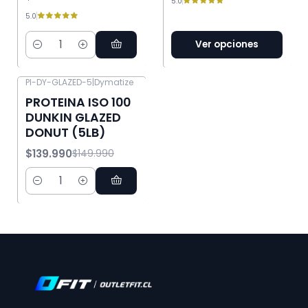
5.0
5.0
Ver opciones
Cantidad
PI-DY-GLAZED-5
|
Dymatize
-7% OFF
PROTEINA ISO 100
DUNKIN GLAZED
DONUT (5LB)
$139.990
$149.990
Cantidad