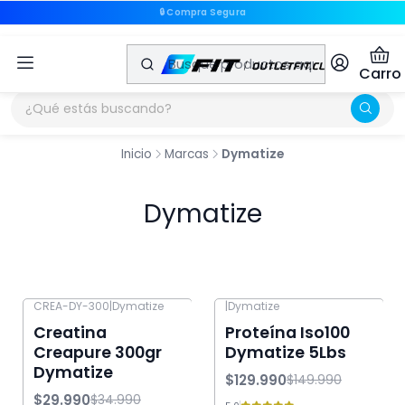
⭐ Productos Originales
🔒 Compra Segura
Carro
Inicio
Marcas
Dymatize
Dymatize
CREA-DY-300
|
Dymatize
|
Dymatize
-14% OFF
-13% OFF
Creatina
Proteína Iso100
Creapure 300gr
Dymatize 5Lbs
Dymatize
$129.990
$149.990
$29.990
$34.990