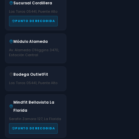
Sucursal Cordillera
Los Toros 05441, Puente Alto
PUNTO DE RECOGIDA
Módulo Alameda
Av. Alameda O'Higgins 3470,
Estación Central
Bodega OutletFit
Los Toros 05441, Puente Alto
Mindfit Bellavista La
Florida
Serafin Zamora 127, La Florida
PUNTO DE RECOGIDA