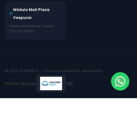
Módulo Mall Plaza
Vespucio
Vicuña Mackenna Oriente
7110, La Florida
© 2026 OutletFit.cl — Todos los derechos reservados.
Medios de pago: