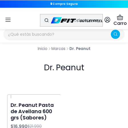
🔒 Compra Segura
🔒 Compra Segura
Carro
Inicio
Marcas
Dr. Peanut
Dr. Peanut
|
-23% OFF
Dr. Peanut Pasta
de Avellana 600
grs (Sabores)
$16.990
$21.990