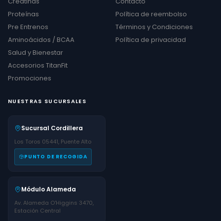
Creatinas
Contacto
Proteínas
Política de reembolso
Pre Entrenos
Términos y Condiciones
Aminoácidos / BCAA
Política de privacidad
Salud y Bienestar
Accesorios TitanFit
Promociones
NUESTRAS SUCURSALES
Sucursal Cordillera
Los Toros 05441, Puente Alto
PUNTO DE RECOGIDA
Módulo Alameda
Av. Alameda O'Higgins 3470,
Estación Central