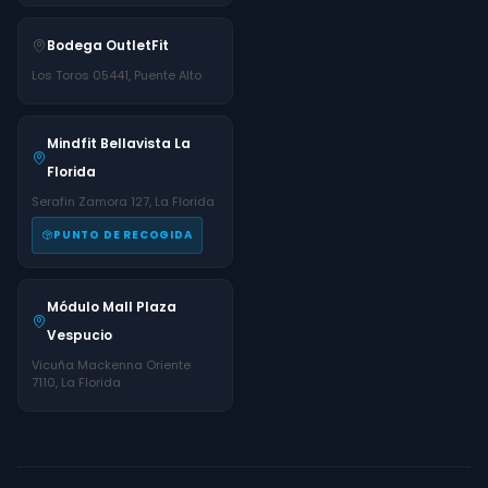
Bodega OutletFit
Los Toros 05441, Puente Alto
Mindfit Bellavista La
Florida
Serafin Zamora 127, La Florida
PUNTO DE RECOGIDA
Módulo Mall Plaza
Vespucio
Vicuña Mackenna Oriente
7110, La Florida