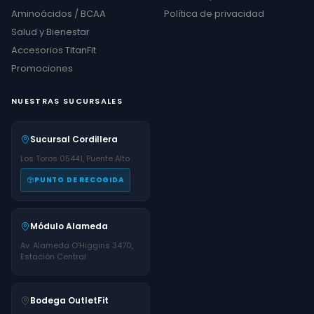
Aminoácidos / BCAA
Política de privacidad
Salud y Bienestar
Accesorios TitanFit
Promociones
NUESTRAS SUCURSALES
Sucursal Cordillera
Los Toros 05441, Puente Alto
PUNTO DE RECOGIDA
Módulo Alameda
Av. Alameda O'Higgins 3470,
Estación Central
Bodega OutletFit