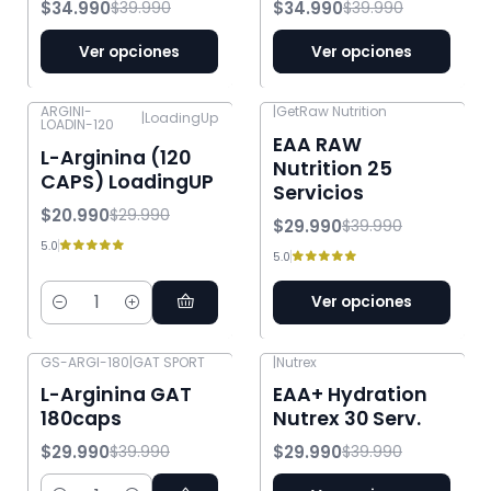
$34.990
$34.990
$39.990
$39.990
Ver opciones
Ver opciones
ARGINI-
|
GetRaw Nutrition
|
LoadingUp
LOADIN-120
-30% OFF
-25% OFF
EAA RAW
L-Arginina (120
Nutrition 25
CAPS) LoadingUP
Servicios
$20.990
$29.990
$29.990
$39.990
5.0
5.0
Ver opciones
Cantidad
GS-ARGI-180
|
GAT SPORT
|
Nutrex
-25% OFF
-25% OFF
L-Arginina GAT
EAA+ Hydration
180caps
Nutrex 30 Serv.
$29.990
$29.990
$39.990
$39.990