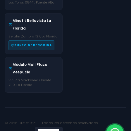
Los Toros 05441, Puente Alto
Mindfit Bellavista La
Florida
Serafin Zamora 127, La Florida
PUNTO DE RECOGIDA
Módulo Mall Plaza
Vespucio
Vicuña Mackenna Oriente
7110, La Florida
© 2026 OutletFit.cl — Todos los derechos reservados.