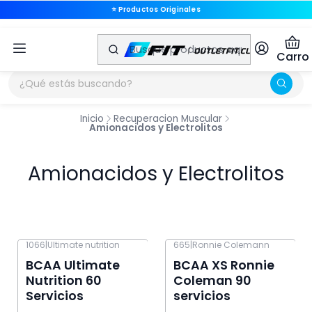
⭐ Productos Originales
⭐ Productos Originales
Carro
Inicio
Recuperacion Muscular
Amionacidos y Electrolitos
Amionacidos y Electrolitos
1066
|
Ultimate nutrition
665
|
Ronnie Colemann
-13% OFF
-13% OFF
BCAA Ultimate
BCAA XS Ronnie
Nutrition 60
Coleman 90
Servicios
servicios