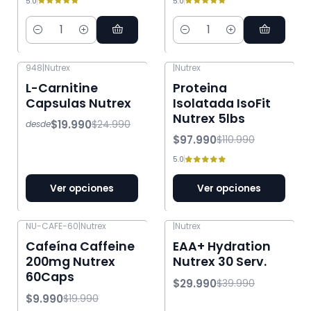
5.0
5.0
Cantidad
Cantidad
948
|
Nutrex
|
Nutrex
-20% OFF
-12% OFF
L-Carnitine
Proteina
Capsulas Nutrex
Isolatada IsoFit
Nutrex 5lbs
$19.990
$24.990
desde
$97.990
$110.990
5.0
Ver opciones
Ver opciones
NU-CAFE-60
|
Nutrex
|
Nutrex
-50% OFF
-25% OFF
Cafeína Caffeine
EAA+ Hydration
200mg Nutrex
Nutrex 30 Serv.
60Caps
$29.990
$39.990
$9.990
$19.990