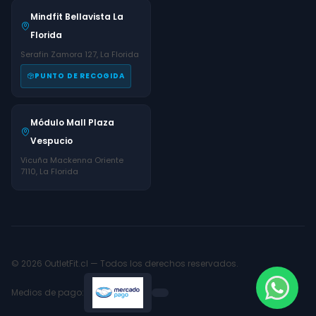
Mindfit Bellavista La
Florida
Serafin Zamora 127, La Florida
PUNTO DE RECOGIDA
Módulo Mall Plaza
Vespucio
Vicuña Mackenna Oriente
7110, La Florida
© 2026 OutletFit.cl — Todos los derechos reservados.
Medios de pago: