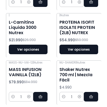
Cantidad
Cantidad
|
|
Nutrex
-19% OFF
-8% OFF
L-Carnitina
PROTEINA ISOFIT
Líquida 3000
ISOLATE PROTEIN
Nutrex
(2LB) NUTREX
$21.990
$54.990
$26.990
$59.990
Ver opciones
Ver opciones
MASS-NU-VAI-12
|
Nutrex
NU-SHAKER
|
Nutrex
-6% OFF
MASS INFUSION
Shaker Nutrex
VAINILLA (12LB)
700 ml | Mezcla
Fácil
$79.990
$84.990
$4.990
Cantidad
Cantidad