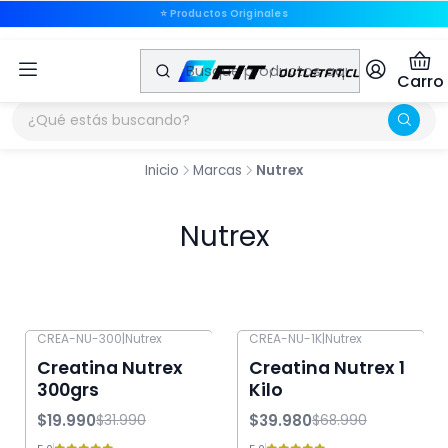
⭐ Productos Originales
⭐ Productos Originales
Carro
Inicio
Marcas
Nutrex
Nutrex
CREA-NU-300
|
Nutrex
CREA-NU-1K
|
Nutrex
-38% OFF
-42% OFF
Creatina Nutrex
Creatina Nutrex 1
300grs
Kilo
$19.990
$39.980
$31.990
$68.990