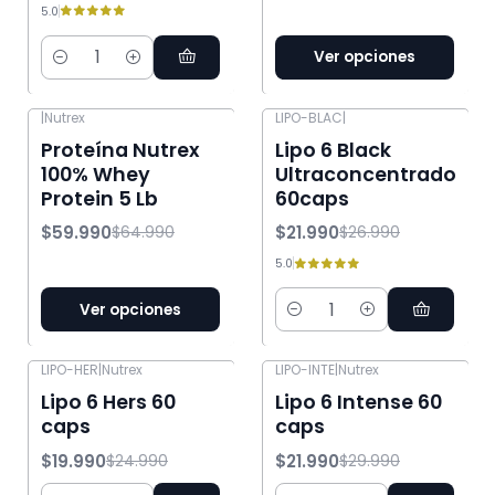
5.0
Ver opciones
Cantidad
|
Nutrex
LIPO-BLAC
|
-8% OFF
-19% OFF
Proteína Nutrex
Lipo 6 Black
100% Whey
Ultraconcentrado
Protein 5 Lb
60caps
$59.990
$21.990
$64.990
$26.990
5.0
Ver opciones
Cantidad
LIPO-HER
|
Nutrex
LIPO-INTE
|
Nutrex
-20% OFF
-27% OFF
Lipo 6 Hers 60
Lipo 6 Intense 60
caps
caps
$19.990
$21.990
$24.990
$29.990