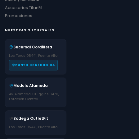
Accesorios TitanFit
Promociones
NUESTRAS SUCURSALES
Sucursal Cordillera
Los Toros 05441, Puente Alto
PUNTO DE RECOGIDA
Módulo Alameda
Av. Alameda O'Higgins 3470,
Estación Central
Bodega OutletFit
Los Toros 05441, Puente Alto