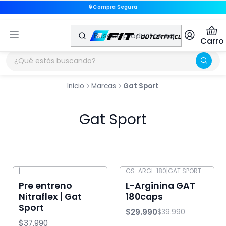
🔒 Compra Segura
🔒 Compra Segura
Carro
Inicio
Marcas
Gat Sport
Gat Sport
|
GS-ARGI-180
|
GAT SPORT
-25% OFF
Pre entreno
L-Arginina GAT
Nitraflex | Gat
180caps
Sport
$29.990
$39.990
$37.990