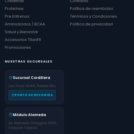
Creatinas
Contacto
Proteínas
Política de reembolso
Pre Entrenos
Términos y Condiciones
Aminoácidos / BCAA
Política de privacidad
Salud y Bienestar
Accesorios TitanFit
Promociones
NUESTRAS SUCURSALES
Sucursal Cordillera
Los Toros 05441, Puente Alto
PUNTO DE RECOGIDA
Módulo Alameda
Av. Alameda O'Higgins 3470,
Estación Central