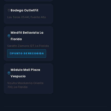
Bodega OutletFit
Los Toros 05441, Puente Alto
Mindfit Bellavista La
Florida
Serafin Zamora 127, La Florida
PUNTO DE RECOGIDA
Módulo Mall Plaza
Vespucio
Vicuña Mackenna Oriente
7110, La Florida