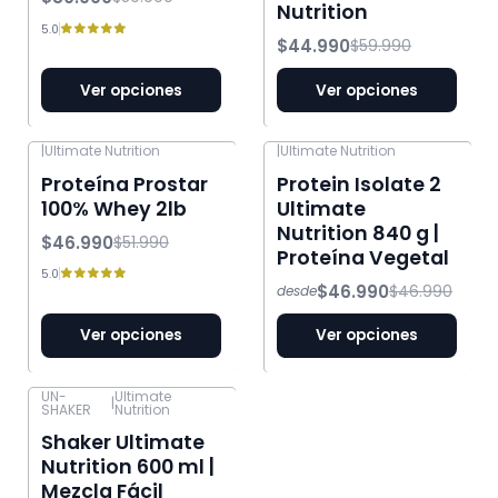
Nutrition
5.0
$44.990
$59.990
Ver opciones
Ver opciones
|
Ultimate Nutrition
|
Ultimate Nutrition
-10% OFF
-15% OFF
Proteína Prostar
Protein Isolate 2
100% Whey 2lb
Ultimate
Nutrition 840 g |
$46.990
$51.990
Proteína Vegetal
5.0
$46.990
$46.990
desde
Ver opciones
Ver opciones
UN-
Ultimate
|
SHAKER
Nutrition
Shaker Ultimate
Nutrition 600 ml |
Mezcla Fácil