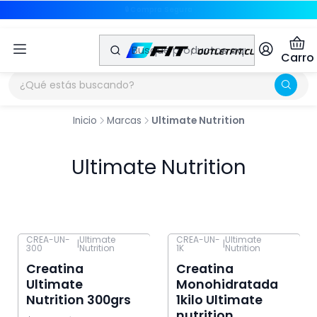
⭐ Productos Originales
⭐ Productos Originales
Carro
Inicio
Marcas
Ultimate Nutrition
Ultimate Nutrition
CREA-UN-
Ultimate
CREA-UN-
Ultimate
|
|
300
Nutrition
1K
Nutrition
-55% OFF
-24% OFF
Creatina
Creatina
Ultimate
Monohidratada
Nutrition 300grs
1kilo Ultimate
nutrition