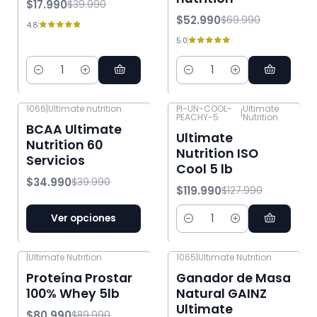
$17.990
$39.990
$52.990
$69.990
4.8
5.0
Cantidad
Cantidad
1066
|
Ultimate nutrition
PI-UN-COOL-
Ultimate
|
PEACHY-5
Nutrition
-13% OFF
-6% OFF
BCAA Ultimate
Ultimate
Nutrition 60
Nutrition ISO
Servicios
Cool 5 lb
$34.990
$39.990
$119.990
$127.990
Ver opciones
Cantidad
|
Ultimate Nutrition
1065
|
Ultimate Nutrition
-10% OFF
-25% OFF
Proteína Prostar
Ganador de Masa
100% Whey 5lb
Natural GAINZ
Ultimate
$80.990
$89.990