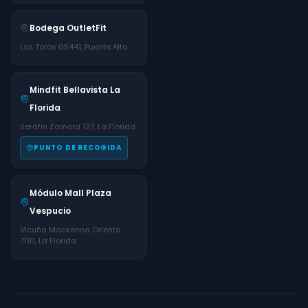
Bodega OutletFit
Los Toros 05441, Puente Alto
Mindfit Bellavista La
Florida
Serafin Zamora 127, La Florida
PUNTO DE RECOGIDA
Módulo Mall Plaza
Vespucio
Vicuña Mackenna Oriente
7110, La Florida