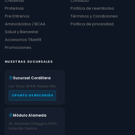
Creatinas
Contacto
Proteínas
Política de reembolso
Pre Entrenos
Términos y Condiciones
Aminoácidos / BCAA
Política de privacidad
Salud y Bienestar
Accesorios TitanFit
Promociones
NUESTRAS SUCURSALES
Sucursal Cordillera
Los Toros 05441, Puente Alto
PUNTO DE RECOGIDA
Módulo Alameda
Av. Alameda O'Higgins 3470,
Estación Central