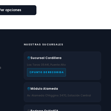
Ver opciones
NUESTRAS SUCURSALES
Sucursal Cordillera
Los Toros 05441, Puente Alto
s
PUNTO DE RECOGIDA
Módulo Alameda
Av. Alameda O'Higgins 3470, Estación Central
Bodega OutletFit