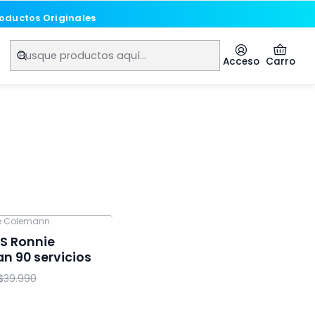
roductos Originales
roductos Originales
Acceso
Carro
e Colemann
S Ronnie
n 90 servicios
$39.990