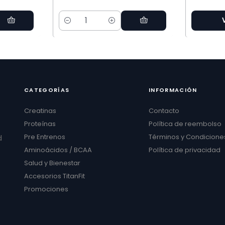
Cantidad
CATEGORÍAS
INFORMACIÓN
Creatinas
Contacto
Proteínas
Política de reembolso
Pre Entrenos
Términos y Condicione
d
Aminoácidos / BCAA
Política de privacidad
Salud y Bienestar
Accesorios TitanFit
Promociones