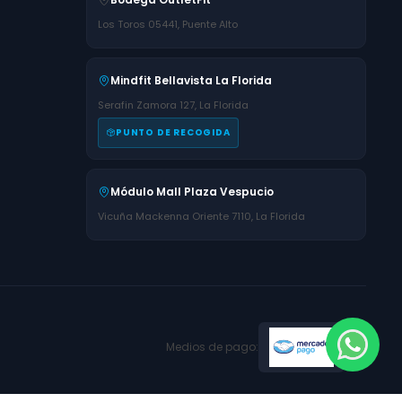
Los Toros 05441, Puente Alto
Mindfit Bellavista La Florida
Serafin Zamora 127, La Florida
PUNTO DE RECOGIDA
Módulo Mall Plaza Vespucio
Vicuña Mackenna Oriente 7110, La Florida
Medios de pago: