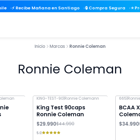
ile
ile
⚡ Recibe Mañana en Santiago
⚡ Recibe Mañana en Santiago
🔒 Compra Segura
🔒 Compra Segura
⭐ P
⭐ P
Inicio
Marcas
Ronnie Coleman
Ronnie Coleman
Coleman
KING-TEST-90
|
Ronnie Colemann
665
|
Ronni
-33% OFF
-13% OFF
nie
King Test 90caps
BCAA X
s
Ronnie Coleman
Colema
$29.990
$34.990
$44.990
5.0