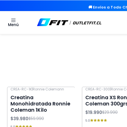
🚚 Envíos a Todo Ch
🚚 Envíos a Todo Ch
Menú
CREA-RC-1K
|
Ronnie Colemann
CREA-RC-300
|
Ronnie 
-33% OFF
-33% OFF
Creatina
Creatina XS Ron
Monohidratada Ronnie
Coleman 300gr
Coleman 1Kilo
$19.990
$29.990
$39.980
$59.990
5.0
5.0