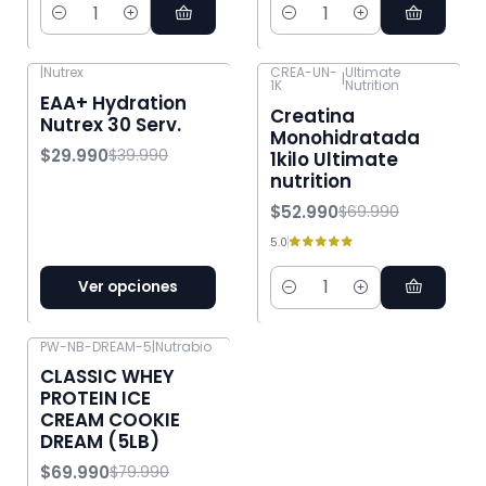
Cantidad
Cantidad
|
Nutrex
CREA-UN-
Ultimate
|
1K
Nutrition
-25% OFF
-24% OFF
EAA+ Hydration
Creatina
Nutrex 30 Serv.
Monohidratada
$29.990
$39.990
1kilo Ultimate
nutrition
$52.990
$69.990
5.0
Ver opciones
Cantidad
PW-NB-DREAM-5
|
Nutrabio
-13% OFF
CLASSIC WHEY
PROTEIN ICE
CREAM COOKIE
DREAM (5LB)
$69.990
$79.990