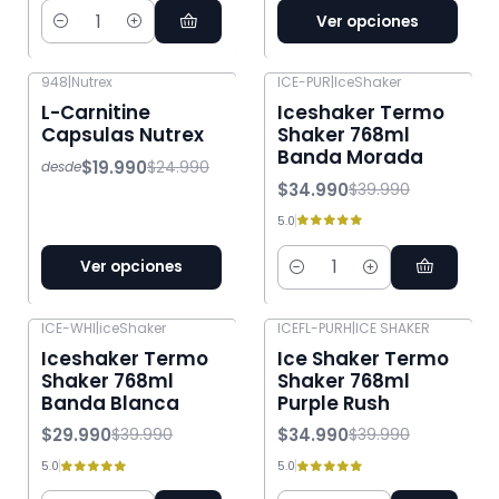
Ver opciones
Cantidad
948
|
Nutrex
ICE-PUR
|
IceShaker
-20% OFF
-13% OFF
L-Carnitine
Iceshaker Termo
Capsulas Nutrex
Shaker 768ml
Banda Morada
$19.990
$24.990
desde
$34.990
$39.990
5.0
Ver opciones
Cantidad
ICE-WHI
|
iceShaker
ICEFL-PURH
|
ICE SHAKER
-25% OFF
-13% OFF
Iceshaker Termo
Ice Shaker Termo
Shaker 768ml
Shaker 768ml
Banda Blanca
Purple Rush
$29.990
$34.990
$39.990
$39.990
5.0
5.0