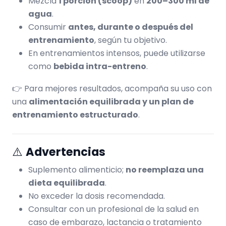
Mezcla
1 porción (scoop)
en
200–300 ml de
agua
.
Consumir
antes, durante o después del
entrenamiento
, según tu objetivo.
En entrenamientos intensos, puede utilizarse
como
bebida intra-entreno
.
👉 Para mejores resultados, acompaña su uso con
una
alimentación equilibrada y un plan de
entrenamiento estructurado
.
⚠️
Advertencias
Suplemento alimenticio;
no reemplaza una
dieta equilibrada
.
No exceder la dosis recomendada.
Consultar con un profesional de la salud en
caso de embarazo, lactancia o tratamiento