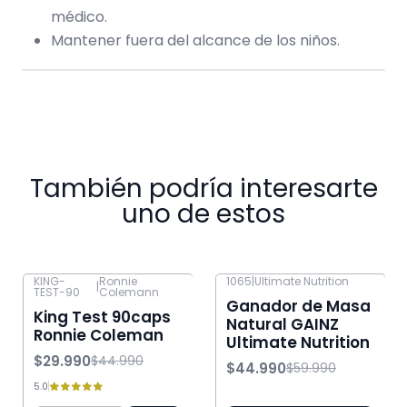
médico.
Mantener fuera del alcance de los niños.
También podría interesarte
uno de estos
KING-
Ronnie
1065
|
Ultimate Nutrition
|
TEST-90
Colemann
-33% OFF
-25% OFF
Ganador de Masa
King Test 90caps
Natural GAINZ
Ronnie Coleman
Ultimate Nutrition
$29.990
$44.990
$44.990
$59.990
5.0