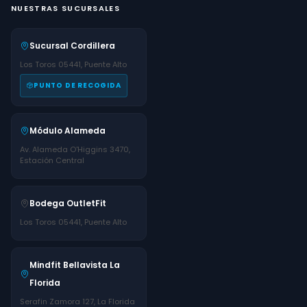
NUESTRAS SUCURSALES
Sucursal Cordillera
Los Toros 05441, Puente Alto
PUNTO DE RECOGIDA
Módulo Alameda
Av. Alameda O'Higgins 3470,
Estación Central
Bodega OutletFit
Los Toros 05441, Puente Alto
Mindfit Bellavista La
Florida
Serafin Zamora 127, La Florida