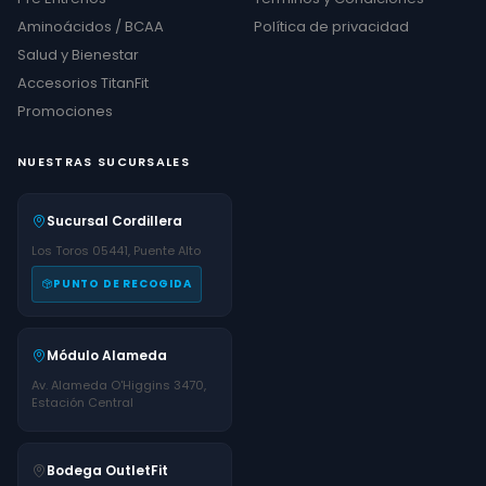
Aminoácidos / BCAA
Política de privacidad
Salud y Bienestar
Accesorios TitanFit
Promociones
NUESTRAS SUCURSALES
Sucursal Cordillera
Los Toros 05441, Puente Alto
PUNTO DE RECOGIDA
Módulo Alameda
Av. Alameda O'Higgins 3470,
Estación Central
Bodega OutletFit