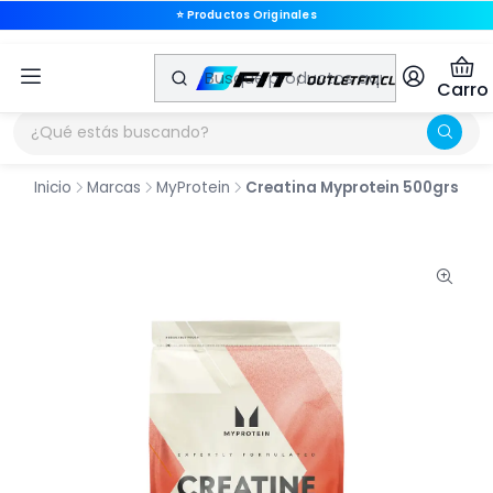
⭐ Productos Originales
⭐ Productos Originales
Carro
Inicio
Marcas
MyProtein
Creatina Myprotein 500grs