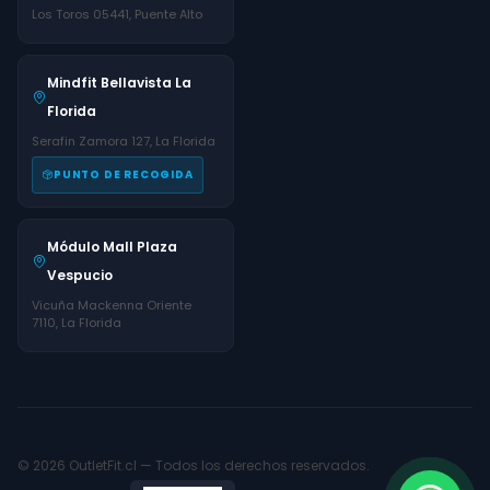
Los Toros 05441, Puente Alto
Mindfit Bellavista La
Florida
Serafin Zamora 127, La Florida
PUNTO DE RECOGIDA
Módulo Mall Plaza
Vespucio
Vicuña Mackenna Oriente
7110, La Florida
© 2026 OutletFit.cl — Todos los derechos reservados.