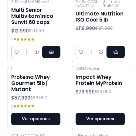
SUV-MULS-60
|
Sunvit
PI-UN-COOL-
Ultimate
|
PEACHY-5
Nutrition
-41% OFF
-6% OFF
Multi Senior
Ultimate Nutrition
Multivitamínico
ISO Cool 5 lb
Sunvit 60 caps
$119.990
$127.990
$12.990
$21.990
5.0
Cantidad
Cantidad
|
736
|
MyProtein
-13% OFF
-11% OFF
Proteina Whey
Impact Whey
Gourmet 5lb |
Protein MyProtein
Mutant
$79.990
$89.990
$57.990
$66.990
5.0
Ver opciones
Ver opciones
COLLA-COCO-180
|
|
Ultimate Nutrition