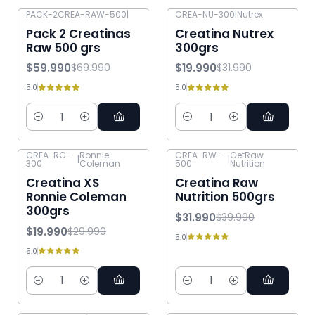
PACK-2CREA-RAW-500
|
CREA-NU-300
|
Nutrex
-14% OFF
-38% OFF
Pack 2 Creatinas
Creatina Nutrex
Raw 500 grs
300grs
$59.990
$19.990
$69.990
$31.990
5.0
5.0
Cantidad
Cantidad
CREA-RC-
Ronnie
CREA-RW-
GetRaw
|
|
300
Coleman
500
Nutrition
-33% OFF
-20% OFF
Creatina XS
Creatina Raw
Ronnie Coleman
Nutrition 500grs
300grs
$31.990
$39.990
$19.990
$29.990
5.0
5.0
Cantidad
Cantidad