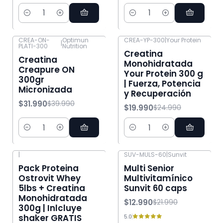
Cantidad
Cantidad
CREA-ON-
Optimun
CREA-YP-300
|
Your Protein
|
PLATI-300
Nutrition
-20% OFF
-20% OFF
Creatina
Creatina
Monohidratada
Creapure ON
Your Protein 300 g
300gr
| Fuerza, Potencia
Micronizada
y Recuperación
$31.990
$39.990
$19.990
$24.990
Cantidad
Cantidad
|
SUV-MULS-60
|
Sunvit
-8% OFF
-41% OFF
Pack Proteina
Multi Senior
Ostrovit Whey
Multivitamínico
5lbs + Creatina
Sunvit 60 caps
Monohidratada
$12.990
$21.990
300g | Inlcluye
shaker GRATIS
5.0