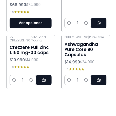
$68.990
$74.990
5.0
Ver opciones
Cantidad
VY-
Vital and
PUREC-ASH-90
|
Pure Core
|
CREZZERE-30
Young
-27% OFF
-40% OFF
Ashwagandha
Crezzere Full Zinc
Pure Core 90
1.150 mg-30 cáps
Cápsulas
$10.990
$14.990
$14.990
$24.990
5.0
5.0
Cantidad
Cantidad