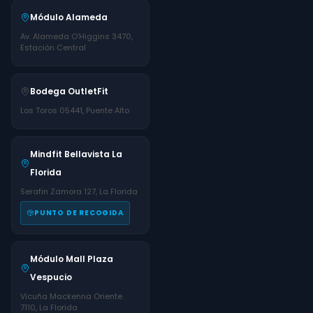
Módulo Alameda
Av. Alameda O'Higgins 3470,
Estación Central
Bodega OutletFit
Los Toros 05441, Puente Alto
Mindfit Bellavista La
Florida
Serafin Zamora 127, La Florida
PUNTO DE RECOGIDA
Módulo Mall Plaza
Vespucio
Vicuña Mackenna Oriente
7110, La Florida