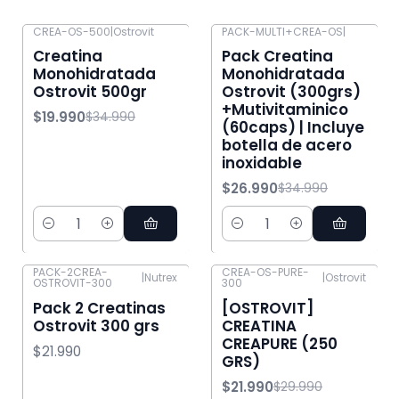
CREA-OS-500
|
Ostrovit
PACK-MULTI+CREA-OS
|
-43% OFF
-23% OFF
Creatina
Pack Creatina
Monohidratada
Monohidratada
Ostrovit 500gr
Ostrovit (300grs)
+Mutivitaminico
$19.990
$34.990
(60caps) | Incluye
botella de acero
inoxidable
$26.990
$34.990
Cantidad
Cantidad
PACK-2CREA-
CREA-OS-PURE-
|
Nutrex
|
Ostrovit
OSTROVIT-300
300
-27% OFF
Pack 2 Creatinas
[OSTROVIT]
Ostrovit 300 grs
CREATINA
CREAPURE (250
$21.990
GRS)
$21.990
$29.990