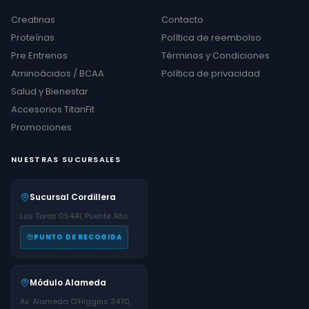
Creatinas
Contacto
Proteínas
Política de reembolso
Pre Entrenos
Términos y Condiciones
Aminoácidos / BCAA
Política de privacidad
Salud y Bienestar
Accesorios TitanFit
Promociones
NUESTRAS SUCURSALES
Sucursal Cordillera
Los Toros 05441, Puente Alto
PUNTO DE RECOGIDA
Módulo Alameda
Av. Alameda O'Higgins 3470,