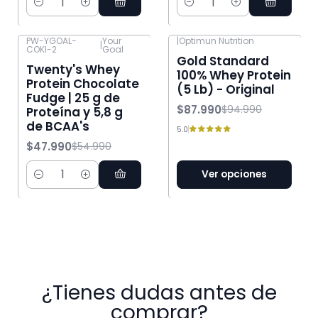
Cantidad
Cantidad
PW-YGOAL-
Your
|
Optimun Nutrition
|
COKI-2
Goal
-13% OFF
-7% OFF
Gold Standard
Twenty's Whey
100% Whey Protein
Protein Chocolate
(5 Lb) - Original
Fudge | 25 g de
$87.990
$94.990
Proteína y 5,8 g
de BCAA's
5.0
$47.990
$54.990
Ver opciones
Cantidad
¿Tienes dudas antes de
comprar?