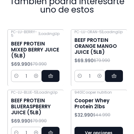
También podría interesarte
uno de estos
PC-LU-BERRY-
PC-LU-ORAN-5
|
LoadingUp
|
LoadingUp
5
-13% OFF
-13% OFF
BEEF PROTEIN
BEEF PROTEIN
ORANGE MANGO
MIXED BERRY JUICE
JUICE (5LB)
(5LB)
$69.990
$79.990
$69.990
$79.990
Cantidad
Cantidad
PC-LU-BLUE-5
|
LoadingUp
940
|
Cooper nutrition
-13% OFF
-27% OFF
BEEF PROTEIN
Cooper Whey
BLUERASPBERRY
Protein 2lbs
JUICE (5LB)
$32.990
$44.990
$69.990
$79.990
Ver opciones