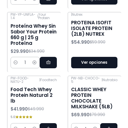
Cantidad
PW-YP-UNFLA-
Your
|
Nutrex
|
1.4
Protein
-14% OFF
-8% OFF
PROTEINA ISOFIT
Proteína Whey Sin
ISOLATE PROTEIN
Sabor Your Protein
(2LB) NUTREX
660 g | 25 g
$54.990
$59.990
Proteína
$29.990
$34.990
Ver opciones
Cantidad
PW-FOOD-
PW-NB-CHOCO-
|
Foodtech
|
Nutrabio
NATU-2
5
-16% OFF
-13% OFF
Food Tech Whey
CLASSIC WHEY
Protein Natural 2
PROTEIN
lb
CHOCOLATE
MILKSHAKE (5LB)
$41.990
$49.990
$69.990
$79.990
5.0