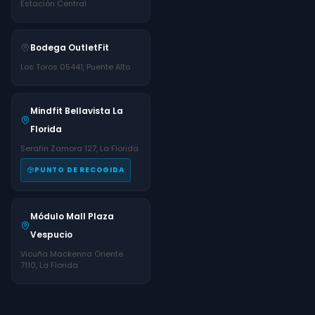
Estación Central
Bodega OutletFit
Los Toros 05441, Puente Alto
Mindfit Bellavista La
Florida
Serafin Zamora 127, La Florida
PUNTO DE RECOGIDA
Módulo Mall Plaza
Vespucio
Vicuña Mackenna Oriente
7110, La Florida