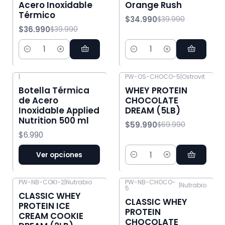
Acero Inoxidable
Orange Rush
Térmico
$34.990
$39.990
$36.990
$39.990
Cantidad
Cantidad
|
PW-OS-CHOCO-5
|
Ostrovit
-14% OFF
Botella Térmica
WHEY PROTEIN
de Acero
CHOCOLATE
Inoxidable Applied
DREAM (5LB)
Nutrition 500 ml
$59.990
$69.990
$6.990
Ver opciones
Cantidad
PW-NB-COKI-2
|
Nutrabio
PW-NB-CHOCO-
|
Nutrabio
5
-20% OFF
-13% OFF
CLASSIC WHEY
CLASSIC WHEY
PROTEIN ICE
PROTEIN
CREAM COOKIE
CHOCOLATE