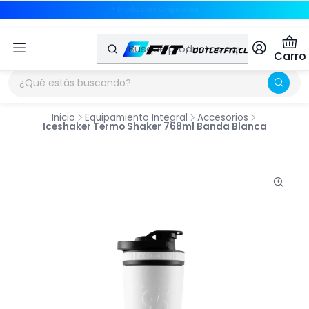
🚚 Envíos a Todo Chile
🚚 Envíos a Todo Chile
Carro
Inicio
Equipamiento Integral
Accesorios
Iceshaker Termo Shaker 768ml Banda Blanca