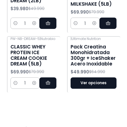
DREAM (2LB)
MILKSHAKE (5LB)
$39.980
$49.990
$69.990
$79.990
Cantidad
Cantidad
PW-NB-DREAM-5
|
Nutrabio
|
Ultimate Nutrition
-13% OFF
-23% OFF
CLASSIC WHEY
Pack Creatina
PROTEIN ICE
Monohidratada
CREAM COOKIE
300gr + IceShaker
DREAM (5LB)
Acero Inoxidable
$69.990
$49.990
$79.990
$64.990
Ver opciones
Cantidad