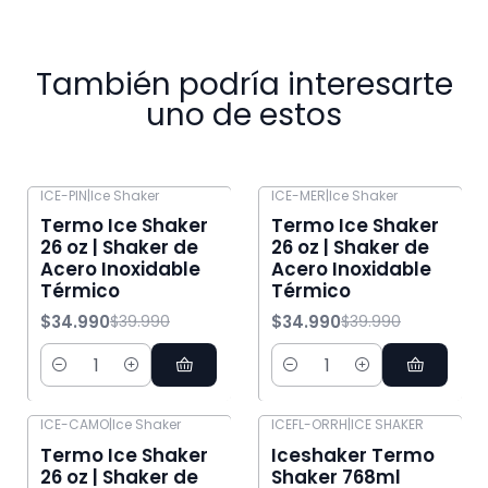
También podría interesarte
uno de estos
ICE-PIN
|
Ice Shaker
ICE-MER
|
Ice Shaker
-13% OFF
-13% OFF
Termo Ice Shaker
Termo Ice Shaker
26 oz | Shaker de
26 oz | Shaker de
Acero Inoxidable
Acero Inoxidable
Térmico
Térmico
$34.990
$34.990
$39.990
$39.990
Cantidad
Cantidad
ICE-CAMO
|
Ice Shaker
ICEFL-ORRH
|
ICE SHAKER
-8% OFF
-13% OFF
Termo Ice Shaker
Iceshaker Termo
26 oz | Shaker de
Shaker 768ml