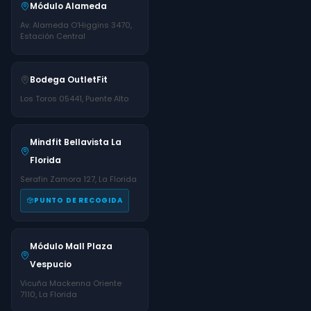
Módulo Alameda
Av. Alameda O'Higgins 3470,
Estación Central
Bodega OutletFit
Los Toros 05441, Puente Alto
Mindfit Bellavista La
Florida
Serafin Zamora 127, La Florida
PUNTO DE RECOGIDA
Módulo Mall Plaza
Vespucio
Vicuña Mackenna Oriente
7110, La Florida