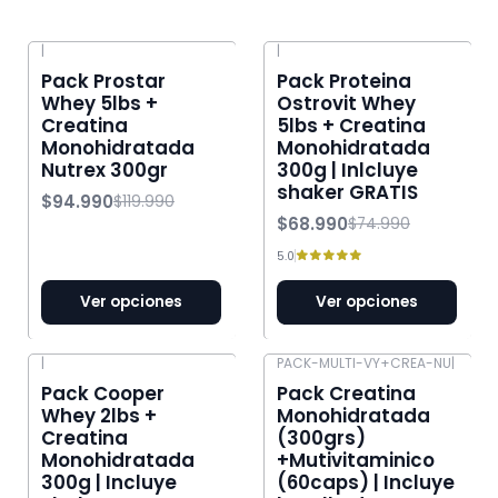
|
|
-21% OFF
-8% OFF
Pack Prostar
Pack Proteina
Whey 5lbs +
Ostrovit Whey
Creatina
5lbs + Creatina
Monohidratada
Monohidratada
Nutrex 300gr
300g | Inlcluye
shaker GRATIS
$94.990
$119.990
$68.990
$74.990
5.0
Ver opciones
Ver opciones
|
PACK-MULTI-VY+CREA-NU
|
-21% OFF
-25% OFF
Pack Cooper
Pack Creatina
Whey 2lbs +
Monohidratada
Creatina
(300grs)
Monohidratada
+Mutivitaminico
300g | Incluye
(60caps) | Incluye