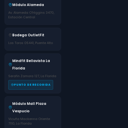
Módulo Alameda
Av. Alameda O'Higgins 3470,
Estación Central
Bodega OutletFit
Los Toros 05441, Puente Alto
Mindfit Bellavista La
Florida
Serafin Zamora 127, La Florida
PUNTO DE RECOGIDA
Módulo Mall Plaza
Vespucio
Vicuña Mackenna Oriente
7110, La Florida