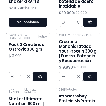
shaker GRATIS
botella de acero
inoxidable
$44.990
$56.990
$29.990
$39.990
Ver opciones
Cantidad
PACK-2CREA-
CREA-YP-300
|
Your Protein
|
Nutrex
OSTROVIT-300
-20% OFF
Creatina
Pack 2 Creatinas
Monohidratada
Ostrovit 300 grs
Your Protein 300 g
| Fuerza, Potencia
$21.990
y Recuperación
$19.990
$24.990
Cantidad
Cantidad
UN-
Ultimate
736
|
MyProtein
|
SHAKER
Nutrition
-11% OFF
Impact Whey
Shaker Ultimate
Protein MyProtein
Nutrition 600 ml |