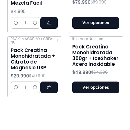
$79.990
$89.990
Mezcla Fácil
$4.990
Ver opciones
Cantidad
PACK-MAGNE-VY+CREA-
|
Ultimate Nutrition
|
NU
-40% OFF
-23% OFF
Pack Creatina
Pack Creatina
Monohidratada
Monohidratada +
300gr + IceShaker
Citrato de
Acero Inoxidable
Magnesio USP
$49.990
$64.990
$29.990
$49.990
Ver opciones
Cantidad