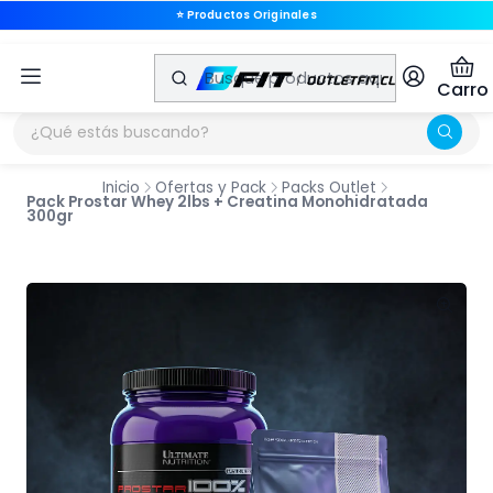
⭐ Productos Originales
🚚 Envíos a Todo Chile
Carro
Inicio
Ofertas y Pack
Packs Outlet
Pack Prostar Whey 2lbs + Creatina Monohidratada
300gr