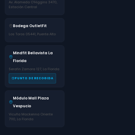
Av. Alameda O'Higgins 3470,
Estación Central
Bodega OutletFit
Los Toros 05441, Puente Alto
Mindfit Bellavista La
Florida
Serafin Zamora 127, La Florida
PUNTO DE RECOGIDA
Módulo Mall Plaza
Vespucio
Vicuña Mackenna Oriente
7110, La Florida