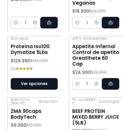
Veganas
$19.990
$24.990
Cantidad
Cantidad
|
Dymatize
APETI-60
|
Greathlete
-13% OFF
-17% OFF
Proteína Iso100
Appetite Infernal
Dymatize 5Lbs
Control de apetito
Greatlhete 60
$129.990
$149.990
Cap
5.0
$24.990
$29.990
Ver opciones
Cantidad
BODYTECH-
PC-LU-BERRY-
|
BodyTech
|
LoadingUp
ZMA-90
5
-50% OFF
-13% OFF
ZMA 90caps
BEEF PROTEIN
BodyTech
MIXED BERRY JUICE
(5LB)
$9.990
$19.990