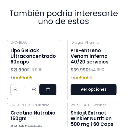
También podría interesarte
uno de estos
LIPO-BLAC
|
|
Dragon Pharma
-19% OFF
-27% OFF
Lipo 6 Black
Pre-entreno
Ultraconcentrado
Venom Inferno
60caps
40/20 servicios
$21.990
$39.990
$26.990
$54.990
5.0
4.0
Ver opciones
Cantidad
CREA-NB-150
|
Nutrabio
W1-SHILA-60
|
Winkler
-32% OFF
-20% OFF
Creatina Nutrabio
Shilajit Extract
150grs
Winkler Nutrition
500 mg | 60 Caps
$14.990
$21.990