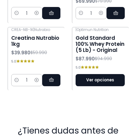
$69.990
$79.990
Cantidad
Cantidad
CREA-NB-1K
|
Nutrabio
|
Optimun Nutrition
-33% OFF
-7% OFF
Creatina Nutrabio
Gold Standard
1kg
100% Whey Protein
(5 Lb) - Original
$39.980
$59.990
$87.990
$94.990
5.0
5.0
Ver opciones
Cantidad
¿Tienes dudas antes de