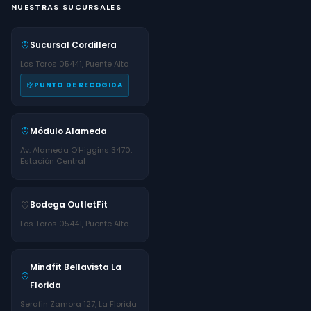
NUESTRAS SUCURSALES
Sucursal Cordillera
Los Toros 05441, Puente Alto
PUNTO DE RECOGIDA
Módulo Alameda
Av. Alameda O'Higgins 3470,
Estación Central
Bodega OutletFit
Los Toros 05441, Puente Alto
Mindfit Bellavista La
Florida
Serafin Zamora 127, La Florida