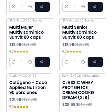
Cantidad
Cantidad
SUV-MULW-60
|
Sunvit
SUV-MULS-60
|
Sunvit
-41% OFF
-41% OFF
Multi Mujer
Multi Senior
Multivitamínico
Multivitamínico
Sunvit 60 caps
Sunvit 60 caps
$12.990
$12.990
$21.990
$21.990
5.0
5.0
Cantidad
Cantidad
COLLA-COCO-180
|
PW-NB-COKI-2
|
Nutrabio
-42% OFF
-20% OFF
Colágeno + Coco
CLASSIC WHEY
Applied Nutrition
PROTEIN ICE
90 porciones
CREAM COOKIE
DREAM (2LB)
$21.990
$37.990
$39.980
$49.990
5.0