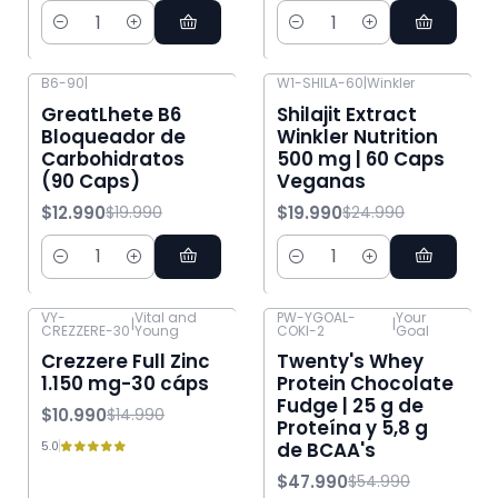
Cantidad
Cantidad
B6-90
|
W1-SHILA-60
|
Winkler
-35% OFF
-20% OFF
GreatLhete B6
Shilajit Extract
Bloqueador de
Winkler Nutrition
Carbohidratos
500 mg | 60 Caps
(90 Caps)
Veganas
$12.990
$19.990
$19.990
$24.990
Cantidad
Cantidad
VY-
Vital and
PW-YGOAL-
Your
|
|
CREZZERE-30
Young
COKI-2
Goal
-27% OFF
-13% OFF
Crezzere Full Zinc
Twenty's Whey
1.150 mg-30 cáps
Protein Chocolate
Fudge | 25 g de
$10.990
$14.990
Proteína y 5,8 g
de BCAA's
5.0
$47.990
$54.990