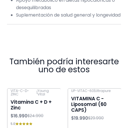
Apoyo metabólico en dietas hipocalóricas o
desequilibradas
Suplementación de salud general y longevidad
También podría interesarte
uno de estos
VITA-C-D-
Young
UP-VITAC-60
|
Ultrapure
|
ZINC
Vital
-32% OFF
-33% OFF
VITAMINA C -
Vitamina C + D +
Liposomal (60
Zinc
CAPS)
$16.990
$24.990
$19.990
$29.990
5.0