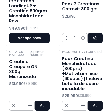
Pre Entreno
Pack 2 Creatinas
LoadingUP +
Ostrovit 300 grs
Creatina 500grm
Monohidratada
$21.990
Raw
$49.990
$64.990
Ver opciones
Cantidad
CREA-ON-
Optimun
PACK-MULTI-VY+CREA-NU
|
|
PLATI-300
Nutrition
-20% OFF
-25% OFF
Pack Creatina
Creatina
Monohidratada
Creapure ON
(300grs)
300gr
+Mutivitaminico
Micronizada
(60caps) | Incluye
botella de acero
$31.990
$39.990
inoxidable
$29.990
$39.990
Cantidad
Cantidad