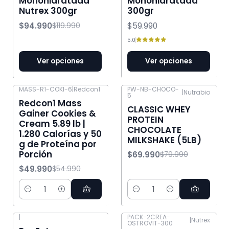
Monohidratada
Monohidratada
Nutrex 300gr
300gr
$94.990
$59.990
$119.990
5.0
Ver opciones
Ver opciones
MASS-R1-COKI-6
|
Redcon1
PW-NB-CHOCO-
|
Nutrabio
5
-9% OFF
-13% OFF
Redcon1 Mass
CLASSIC WHEY
Gainer Cookies &
PROTEIN
Cream 5.89 lb |
CHOCOLATE
1.280 Calorías y 50
MILKSHAKE (5LB)
g de Proteína por
Porción
$69.990
$79.990
$49.990
$54.990
Cantidad
Cantidad
|
PACK-2CREA-
|
Nutrex
OSTROVIT-300
-23% OFF