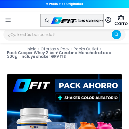
⭐ Productos Originales
🚚 Envíos a Todo Chile
Carro
Inicio
Ofertas y Pack
Packs Outlet
Pack Cooper Whey 2lbs + Creatina Monohidratada
300g | Incluye shaker GRATIS