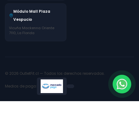
Módulo Mall Plaza
Vespucio
Vicuña Mackenna Oriente
7110, La Florida
© 2026 OutletFit.cl — Todos los derechos reservados.
Medios de pago: