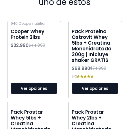
uno de estos
940
|
Cooper nutrition
|
-27% OFF
-8% OFF
Cooper Whey
Pack Proteina
Protein 2lbs
Ostrovit Whey
5lbs + Creatina
$32.990
$44.990
Monohidratada
300g | Inlcluye
shaker GRATIS
$68.990
$74.990
5.0
Ver opciones
Ver opciones
|
|
-21% OFF
Pack Prostar
Pack Prostar
Whey 5lbs +
Whey 2lbs +
Creatina
Creatina