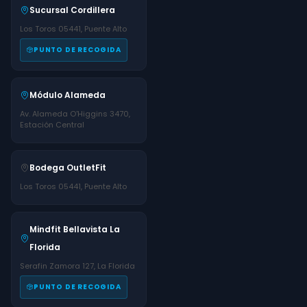
Sucursal Cordillera
Los Toros 05441, Puente Alto
PUNTO DE RECOGIDA
Módulo Alameda
Av. Alameda O'Higgins 3470,
Estación Central
Bodega OutletFit
Los Toros 05441, Puente Alto
Mindfit Bellavista La
Florida
Serafin Zamora 127, La Florida
PUNTO DE RECOGIDA