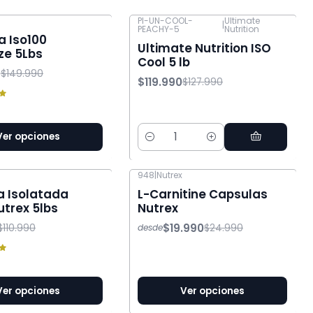
PI-UN-COOL-
Ultimate
|
PEACHY-5
Nutrition
-6% OFF
a Iso100
Ultimate Nutrition ISO
ze 5Lbs
Cool 5 lb
0
$149.990
$119.990
$127.990
Ver opciones
Cantidad
948
|
Nutrex
-20% OFF
a Isolatada
L-Carnitine Capsulas
utrex 5lbs
Nutrex
$19.990
$110.990
$24.990
desde
Ver opciones
Ver opciones