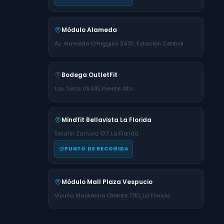
Módulo Alameda
Av. Alameda O'Higgins 3470, Estación Central
Bodega OutletFit
Los Toros 05441, Puente Alto
Mindfit Bellavista La Florida
Serafin Zamora 127, La Florida
PUNTO DE RECOGIDA
Módulo Mall Plaza Vespucio
Vicuña Mackenna Oriente 7110, La Florida