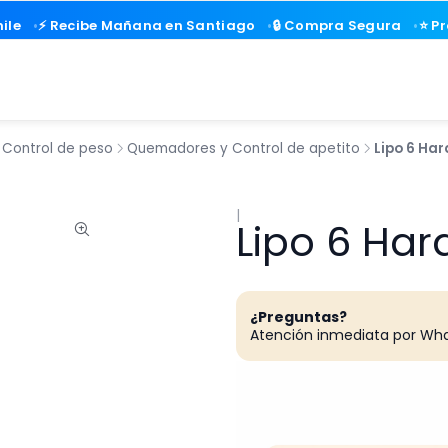
ile
ile
⚡ Recibe Mañana en Santiago
⚡ Recibe Mañana en Santiago
🔒 Compra Segura
🔒 Compra Segura
⭐ P
⭐ P
 Control de peso
Quemadores y Control de apetito
Lipo 6 Ha
|
Lipo 6 Ha
¿Preguntas?
Atención inmediata por Wh