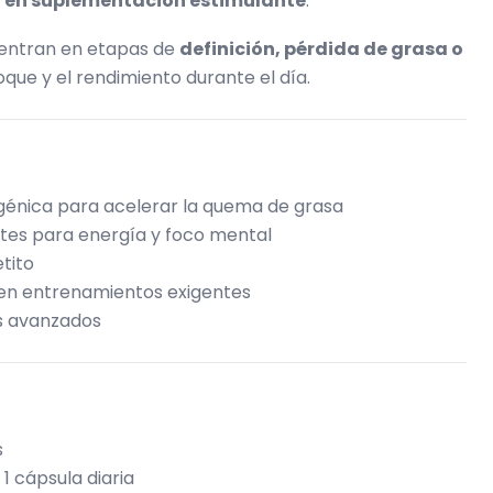
a en suplementación estimulante
.
uentran en etapas de
definición, pérdida de grasa o
que y el rendimiento durante el día.
énica para acelerar la quema de grasa
ntes para energía y foco mental
tito
 en entrenamientos exigentes
s avanzados
s
 cápsula diaria