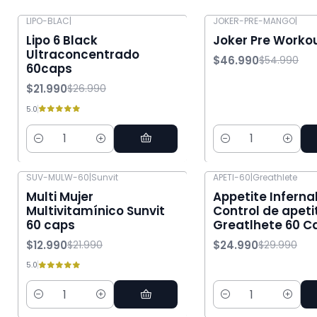
LIPO-BLAC
|
JOKER-PRE-MANGO
|
-19% OFF
-15% OFF
Lipo 6 Black
Joker Pre Worko
Ultraconcentrado
$46.990
$54.990
60caps
$21.990
$26.990
5.0
Cantidad
Cantidad
SUV-MULW-60
|
Sunvit
APETI-60
|
Greathlete
-41% OFF
-17% OFF
Multi Mujer
Appetite Inferna
Multivitamínico Sunvit
Control de apeti
60 caps
Greatlhete 60 C
$12.990
$24.990
$21.990
$29.990
5.0
Cantidad
Cantidad