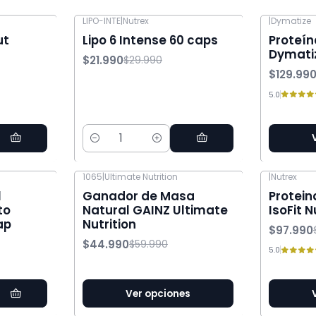
LIPO-INTE
|
Nutrex
|
Dymatize
-27% OFF
-13% OFF
ut
Lipo 6 Intense 60 caps
Proteín
Dymati
$21.990
$29.990
$129.99
5.0
Cantidad
1065
|
Ultimate Nutrition
|
Nutrex
-25% OFF
-12% OFF
l
Ganador de Masa
Protein
to
Natural GAINZ Ultimate
IsoFit N
ap
Nutrition
$97.990
$44.990
$59.990
5.0
Ver opciones