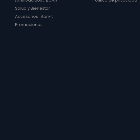
Aminoácidos / BCAA
Política de privacidad
Salud y Bienestar
Accesorios TitanFit
Promociones