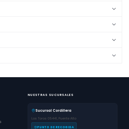
NUESTRAS SUCURSALES
Sucursal Cordillera
Los Toros 05441, Puente Alto
s
PUNTO DE RECOGIDA