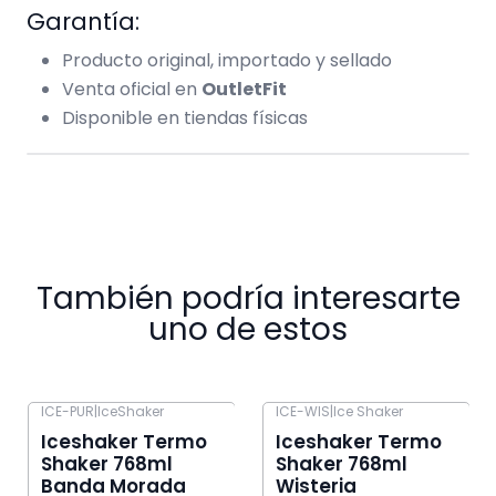
Garantía:
Producto original, importado y sellado
Venta oficial en
OutletFit
Disponible en tiendas físicas
También podría interesarte
uno de estos
ICE-PUR
|
IceShaker
ICE-WIS
|
Ice Shaker
-13% OFF
-8% OFF
Iceshaker Termo
Iceshaker Termo
Shaker 768ml
Shaker 768ml
Banda Morada
Wisteria