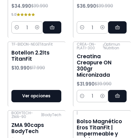
$34.990
$36.990
$39.990
$39.990
5.0
Cantidad
Cantidad
TF-BIDON-NEG
|
TitanFit
CREA-ON-
Optimun
|
PLATI-300
Nutrition
-39% OFF
-20% OFF
Botellon 2.2lts
Creatina
TitanFit
Creapure ON
$10.990
$17.990
300gr
Micronizada
$31.990
$39.990
Ver opciones
Cantidad
BODYTECH-
|
|
BodyTech
ZMA-90
-50% OFF
Bolso Magnético
ZMA 90caps
Eros TitanFit |
BodyTech
Impermeable y