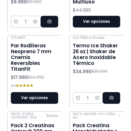
Multiuso
$9.990
$19.990
$44.990
Ver opciones
Cantidad
|
TITANFIT
ICE-PIN
|
Ice Shaker
-49% OFF
-13% OFF
Par Rodilleras
Termo Ice Shaker
Neopreno 7 mm
26 oz | Shaker de
Cnemis
Acero Inoxidable
Reversibles
Térmico
TitanFit
$34.990
$39.990
$17.990
$34.990
5.0
Ver opciones
Cantidad
PACK-2CREA-
PACK-MAGNE-VY+CREA-
|
Nutrex
|
OSTROVIT-300
NU
-40% OFF
Pack 2 Creatinas
Pack Creatina