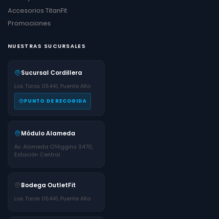
Accesorios TitanFit
Promociones
NUESTRAS SUCURSALES
Sucursal Cordillera
Los Toros 05441, Puente Alto
PUNTO DE RECOGIDA
Módulo Alameda
Av. Alameda O'Higgins 3470,
Estación Central
Bodega OutletFit
Los Toros 05441, Puente Alto