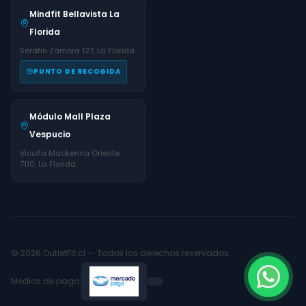
Mindfit Bellavista La
Florida
Serafin Zamora 127, La Florida
PUNTO DE RECOGIDA
Módulo Mall Plaza
Vespucio
Vicuña Mackenna Oriente
7110, La Florida
© 2026 OutletFit.cl — Todos los derechos reservados.
Medios de pago: