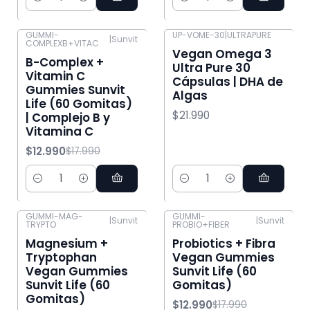
Cantidad
Cantidad
GUMMI-
UP-VOME-30
|
ULTRAPURE
|
Sunvit
COMPLEXB+VITAC
-28% OFF
Vegan Omega 3
B-Complex +
Ultra Pure 30
Vitamin C
Cápsulas | DHA de
Gummies Sunvit
Algas
Life (60 Gomitas)
$21.990
| Complejo B y
Vitamina C
$12.990
$17.990
Cantidad
Cantidad
GUMMI-MAG-
GUMMI-
|
Sunvit
|
Sunvit
TRYPTO
PROBIO+FIBER
-28% OFF
-28% OFF
Magnesium +
Probiotics + Fibra
Tryptophan
Vegan Gummies
Vegan Gummies
Sunvit Life (60
Sunvit Life (60
Gomitas)
Gomitas)
$12.990
$17.990