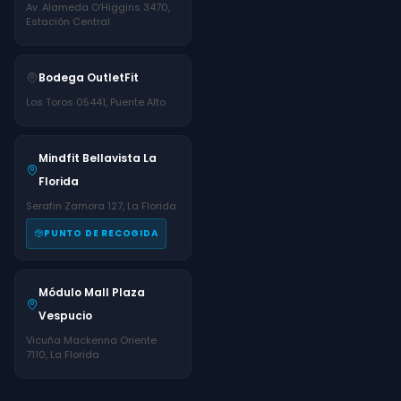
Av. Alameda O'Higgins 3470,
Estación Central
Bodega OutletFit
Los Toros 05441, Puente Alto
Mindfit Bellavista La
Florida
Serafin Zamora 127, La Florida
PUNTO DE RECOGIDA
Módulo Mall Plaza
Vespucio
Vicuña Mackenna Oriente
7110, La Florida