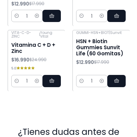
$12.990
$17.990
Cantidad
Cantidad
VITA-C-D-
Young
GUMMI-HSN+BIOT
|
Sunvit
|
ZINC
Vital
-32% OFF
-28% OFF
HSN + Biotin
Vitamina C + D +
Gummies Sunvit
Zinc
Life (60 Gomitas)
$16.990
$24.990
$12.990
$17.990
5.0
Cantidad
Cantidad
¿Tienes dudas antes de