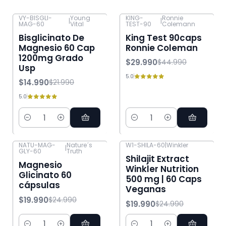
VY-BISGLI-
Young
KING-
Ronnie
|
|
MAG-60
Vital
TEST-90
Colemann
-32% OFF
-33% OFF
Bisglicinato De
King Test 90caps
Magnesio 60 Cap
Ronnie Coleman
1200mg Grado
$29.990
$44.990
Usp
5.0
$14.990
$21.990
5.0
Cantidad
Cantidad
NATU-MAG-
Nature´s
W1-SHILA-60
|
Winkler
|
GLY-60
Truth
-20% OFF
-20% OFF
Shilajit Extract
Magnesio
Winkler Nutrition
Glicinato 60
500 mg | 60 Caps
cápsulas
Veganas
$19.990
$24.990
$19.990
$24.990