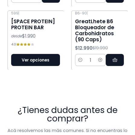
Cantidad
Cantidad
599
|
B6-90
|
-35% OFF
[SPACE PROTEIN]
GreatLhete B6
PROTEIN BAR
Bloqueador de
Carbohidratos
$1.990
desde
(90 Caps)
4.0
$12.990
$19.990
Ver opciones
Cantidad
¿Tienes dudas antes de
comprar?
Acá resolvemos las más comunes. Si no encuentras lo