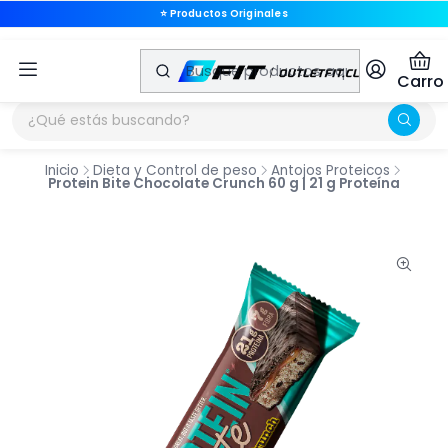
⭐ Productos Originales
🚚 Envíos a Todo Chile
Carro
Inicio
Dieta y Control de peso
Antojos Proteicos
Protein Bite Chocolate Crunch 60 g | 21 g Proteína