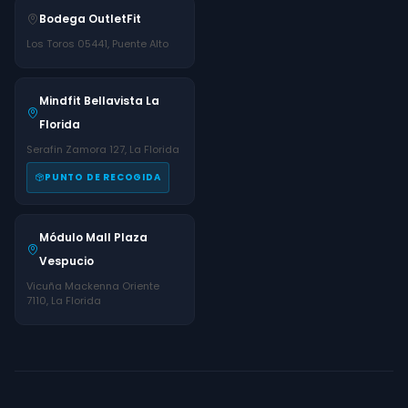
Bodega OutletFit
Los Toros 05441, Puente Alto
Mindfit Bellavista La
Florida
Serafin Zamora 127, La Florida
PUNTO DE RECOGIDA
Módulo Mall Plaza
Vespucio
Vicuña Mackenna Oriente
7110, La Florida