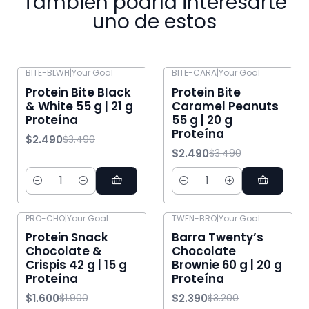
También podría interesarte
uno de estos
BITE-BLWH
|
Your Goal
BITE-CARA
|
Your Goal
-29% OFF
-29% OFF
Protein Bite Black
Protein Bite
& White 55 g | 21 g
Caramel Peanuts
Proteína
55 g | 20 g
Proteína
$2.490
$3.490
$2.490
$3.490
Cantidad
Cantidad
PRO-CHO
|
Your Goal
TWEN-BRO
|
Your Goal
-16% OFF
-25% OFF
Protein Snack
Barra Twenty’s
Chocolate &
Chocolate
Crispis 42 g | 15 g
Brownie 60 g | 20 g
Proteína
Proteína
$1.600
$2.390
$1.900
$3.200