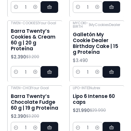
Cantidad
Cantidad
TWEN-COOKIES
|
Your Goal
MYCOKI-
|
MyCookiesDealer
BIRTH
-25% OFF
Barra Twenty’s
Galletón My
Cookies & Cream
Cookie Dealer
60 g | 20 g
Birthday Cake | 15
Proteína
g Proteína
$2.390
$3.200
$3.490
Cantidad
Cantidad
TWEN-CHO
|
Your Goal
LIPO-INTE
|
Nutrex
-25% OFF
-27% OFF
Barra Twenty’s
Lipo 6 Intense 60
Chocolate Fudge
caps
60 g | 19 g Proteína
$21.990
$29.990
$2.390
$3.200