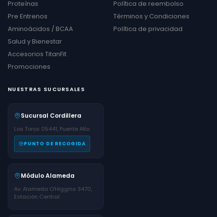
Proteínas
Política de reembolso
Pre Entrenos
Términos y Condiciones
Aminoácidos / BCAA
Política de privacidad
Salud y Bienestar
Accesorios TitanFit
Promociones
NUESTRAS SUCURSALES
Sucursal Cordillera
Los Toros 05441, Puente Alto
PUNTO DE RECOGIDA
Módulo Alameda
Av. Alameda O'Higgins 3470,
Estación Central