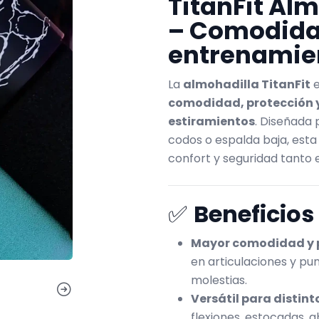
TitanFit Alm
– Comodidad
entrenamie
La
almohadilla TitanFit
e
comodidad, protección y
estiramientos
. Diseñada 
codos o espalda baja, est
confort y seguridad tanto 
✅
Beneficios
Mayor comodidad y p
en articulaciones y p
molestias.
Versátil para distinto
flexiones, estocadas, a