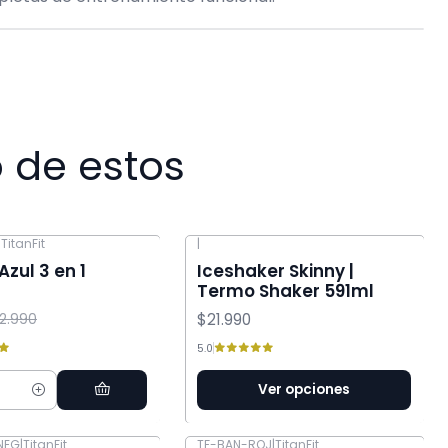
 de estos
|
TitanFit
|
Azul 3 en 1
Iceshaker Skinny |
Termo Shaker 591ml
$21.990
12.990
5.0
Ver opciones
d
NEG
|
TitanFit
TF-BAN-ROJ
|
TitanFit