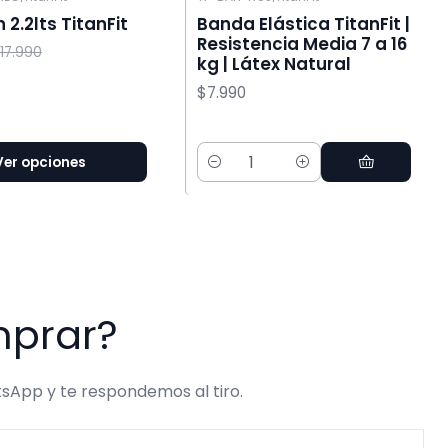
 2.2lts TitanFit
Banda Elástica TitanFit |
Resistencia Media 7 a 16
17.990
kg | Látex Natural
$7.990
Ver opciones
Cantidad
mprar?
sApp y te respondemos al tiro.