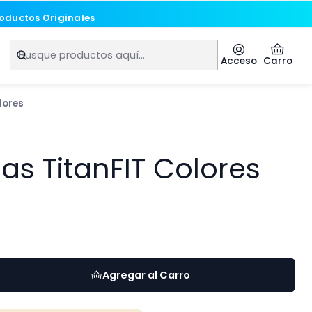
roductos Originales
roductos Originales
Acceso
Carro
lores
as TitanFIT Colores
Agregar al Carro