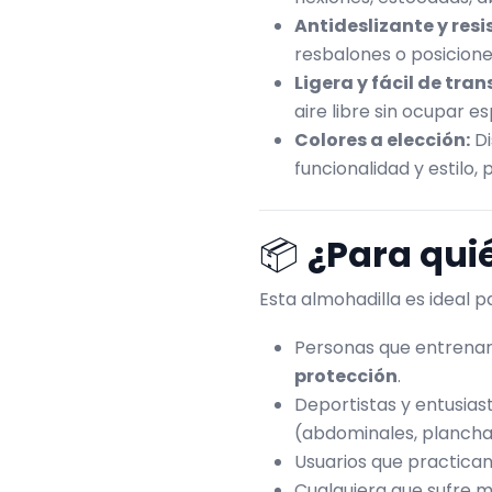
Antideslizante y resi
resbalones o posicione
Ligera y fácil de tran
aire libre sin ocupar e
Colores a elección:
Di
funcionalidad y estilo
📦
¿Para quié
Esta almohadilla es ideal p
Personas que entrenan
protección
.
Deportistas y entusiast
(abdominales, planchas
Usuarios que practica
Cualquiera que sufre mo