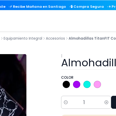
ile
ile
⚡ Recibe Mañana en Santiago
⚡ Recibe Mañana en Santiago
🔒 Compra Segura
🔒 Compra Segura
⭐ P
⭐ P
Equipamiento Integral
Accesorios
Almohadillas TitanFIT Co
|
Almohadill
COLOR
Cantidad