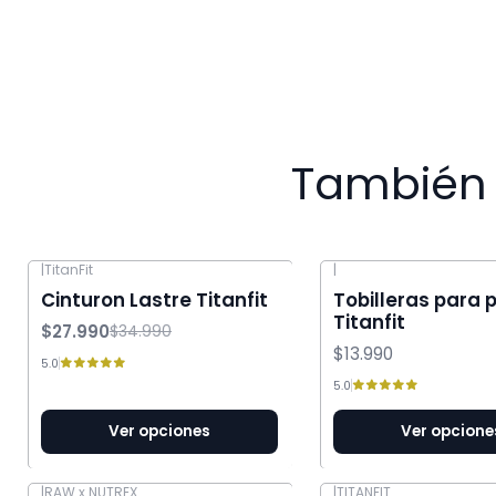
También 
|
TitanFit
|
-20% OFF
Cinturon Lastre Titanfit
Tobilleras para p
Titanfit
$27.990
$34.990
$13.990
5.0
5.0
Ver opciones
Ver opcione
|
RAW x NUTREX
|
TITANFIT