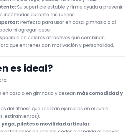
stente:
Su superficie estable y firme ayuda a prevenir
s incómodas durante tus rutinas.
sportar:
Perfecta para usar en casa, gimnasio o al
spacio ni agregar peso.
sponible en colores atractivos que combinan
, para que entrenes con motivación y personalidad.
n es ideal?
ara:
 en casa o en gimnasio y desean
más comodidad y
as del fitness que realizan ejercicios en el suelo
, estiramientos).
n
yoga, pilates o movilidad articular
.
lestias leves en rodillas, codos o espalda al apoyar