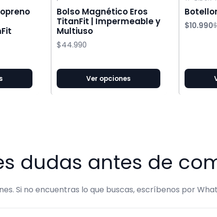
-39% OFF
eopreno
Bolso Magnético Eros
Botellon
TitanFit | Impermeable y
$10.990
$
Fit
Multiuso
$44.990
s
Ver opciones
es dudas antes de co
s. Si no encuentras lo que buscas, escríbenos por What