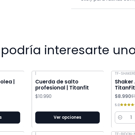
podría interesarte uno
|
TF-SHAKER
-31% OFF
olea |
Cuerda de salto
Shaker 
profesional | Titanfit
TitanFit
$10.990
$8.990
$
5.0
s
Ver opciones
Cantida
|
TF-BIDON-