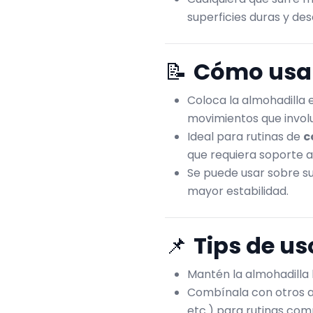
superficies duras y de
📝
Cómo usa
Coloca la almohadilla e
movimientos que involu
Ideal para rutinas de
c
que requiera soporte a
Se puede usar sobre su
mayor estabilidad.
📌
Tips de us
Mantén la almohadilla 
Combínala con otros ac
etc.) para rutinas com