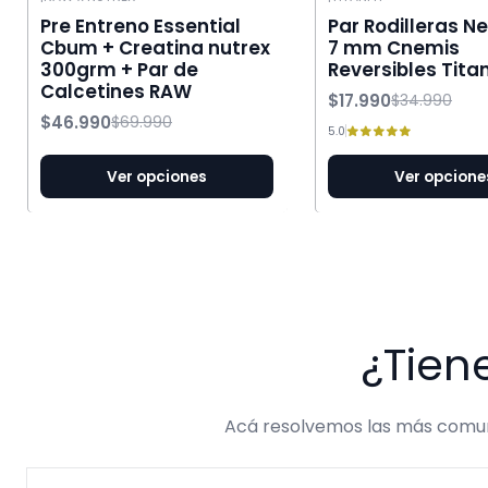
-33% OFF
-49% OFF
Pre Entreno Essential
Par Rodilleras N
Cbum + Creatina nutrex
7 mm Cnemis
300grm + Par de
Reversibles Titan
Calcetines RAW
$17.990
$34.990
$46.990
$69.990
5.0
Ver opciones
Ver opcione
¿Tien
Acá resolvemos las más comune