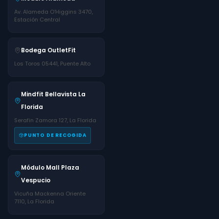
Av. Alameda O'Higgins 3470,
Estación Central
Bodega OutletFit
Los Toros 05441, Puente Alto
Mindfit Bellavista La
Florida
Serafin Zamora 127, La Florida
PUNTO DE RECOGIDA
Módulo Mall Plaza
Vespucio
Vicuña Mackenna Oriente
7110, La Florida