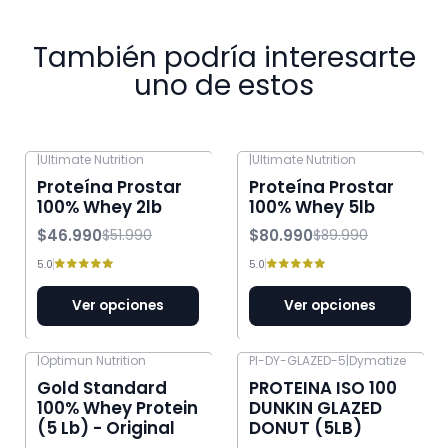
También podría interesarte
uno de estos
|
Ultimate Nutrition
|
Ultimate Nutrition
-10% OFF
-10% OFF
Proteína Prostar
Proteína Prostar
100% Whey 2lb
100% Whey 5lb
$46.990
$80.990
$51.990
$89.990
5.0
5.0
Ver opciones
Ver opciones
|
Optimun Nutrition
PI-DY-GLAZED-5
|
Dymatize
-7% OFF
-7% OFF
Gold Standard
PROTEINA ISO 100
100% Whey Protein
DUNKIN GLAZED
(5 Lb) - Original
DONUT (5LB)