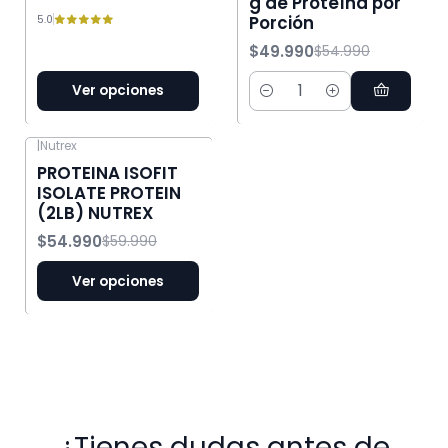
g de Proteína por
Porción
5.0
$49.990
$54.990
Ver opciones
Cantidad
|
Nutrex
-8% OFF
PROTEINA ISOFIT
ISOLATE PROTEIN
(2LB) NUTREX
$54.990
$59.990
Ver opciones
¿Tienes dudas antes de