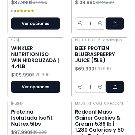
$87.990
$139.990
$94.990
$149.990
5.0
Ver opciones
Cantidad
976
|
PC-LU-BLUE-5
|
LoadingUp
-15% OFF
-13% OFF
WINKLER
BEEF PROTEIN
NUTRITION ISO
BLUERASPBERRY
WIN HIDROLIZADA |
JUICE (5LB)
4.4LB
$69.990
$79.990
$109.990
$129.990
Ver opciones
Cantidad
|
Nutrex
MASS-R1-COKI-6
|
Redcon1
-12% OFF
-9% OFF
Proteina
Redcon1 Mass
Isolatada IsoFit
Gainer Cookies &
Nutrex 5lbs
Cream 5.89 lb |
1.280 Calorías y 50
$97.990
$110.990