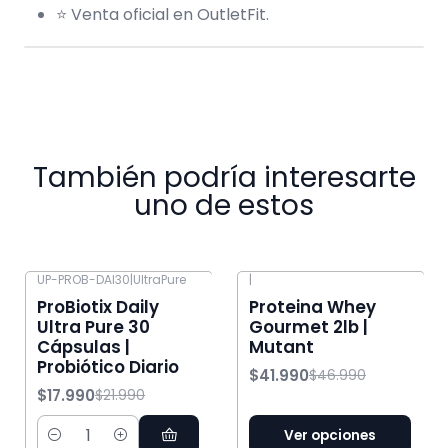
⭐ Venta oficial en OutletFit.
También podría interesarte
uno de estos
UP-PROB-DAI30
|
UltraPure
|
-18% OFF
-11% OFF
ProBiotix Daily
Proteina Whey
Ultra Pure 30
Gourmet 2lb |
Cápsulas |
Mutant
Probiótico Diario
$41.990
$46.990
$17.990
$21.990
Ver opciones
Cantidad