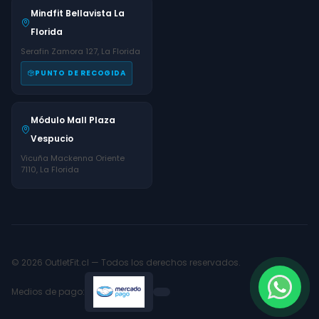
Mindfit Bellavista La
Florida
Serafin Zamora 127, La Florida
PUNTO DE RECOGIDA
Módulo Mall Plaza
Vespucio
Vicuña Mackenna Oriente
7110, La Florida
© 2026 OutletFit.cl — Todos los derechos reservados.
Medios de pago: