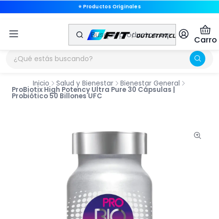
⭐ Productos Originales
🚚 Envíos a Todo Chile
Carro
Inicio
Salud y Bienestar
Bienestar General
ProBiotix High Potency Ultra Pure 30 Cápsulas |
Probiótico 50 Billones UFC