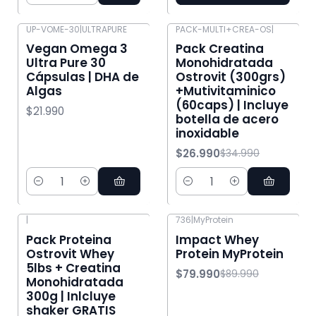
UP-VOME-30
|
ULTRAPURE
PACK-MULTI+CREA-OS
|
-23% OFF
Vegan Omega 3
Pack Creatina
Ultra Pure 30
Monohidratada
Cápsulas | DHA de
Ostrovit (300grs)
Algas
+Mutivitaminico
(60caps) | Incluye
$21.990
botella de acero
inoxidable
$26.990
$34.990
Cantidad
Cantidad
|
736
|
MyProtein
-8% OFF
-11% OFF
Pack Proteina
Impact Whey
Ostrovit Whey
Protein MyProtein
5lbs + Creatina
$79.990
$89.990
Monohidratada
300g | Inlcluye
shaker GRATIS