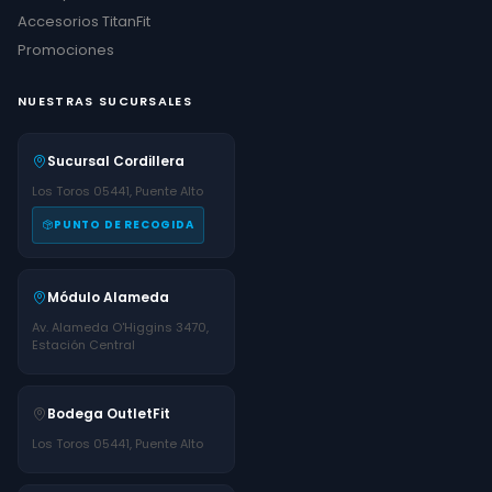
Accesorios TitanFit
Promociones
NUESTRAS SUCURSALES
Sucursal Cordillera
Los Toros 05441, Puente Alto
PUNTO DE RECOGIDA
Módulo Alameda
Av. Alameda O'Higgins 3470,
Estación Central
Bodega OutletFit
Los Toros 05441, Puente Alto