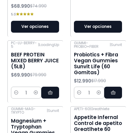
$68.990
$74.990
5.0
Ver opciones
Ver opciones
PC-LU-BERRY-
GUMMI-
|
LoadingUp
|
Sunvit
5
PROBIO+FIBER
-13% OFF
-28% OFF
BEEF PROTEIN
Probiotics + Fibra
MIXED BERRY JUICE
Vegan Gummies
(5LB)
Sunvit Life (60
Gomitas)
$69.990
$79.990
$12.990
$17.990
Cantidad
Cantidad
GUMMI-MAG-
APETI-60
|
Greathlete
|
Sunvit
TRYPTO
-28% OFF
-17% OFF
Appetite Infernal
Magnesium +
Control de apetito
Tryptophan
Greatlhete 60
Vegan Gummies