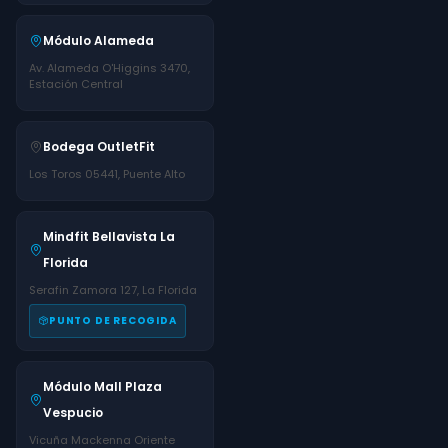
Módulo Alameda
Av. Alameda O'Higgins 3470,
Estación Central
Bodega OutletFit
Los Toros 05441, Puente Alto
Mindfit Bellavista La
Florida
Serafin Zamora 127, La Florida
PUNTO DE RECOGIDA
Módulo Mall Plaza
Vespucio
Vicuña Mackenna Oriente