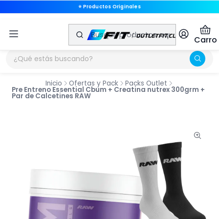
⭐ Productos Originales
🚚 Envíos a Todo Chile
Carro
Inicio
Ofertas y Pack
Packs Outlet
Pre Entreno Essential Cbum + Creatina nutrex 300grm +
Par de Calcetines RAW