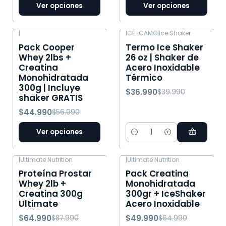
Ver opciones
Ver opciones
|
ICE-CAMO
|
Ice Shaker
-21% OFF
-8% OFF
Pack Cooper
Termo Ice Shaker
Whey 2lbs +
26 oz | Shaker de
Creatina
Acero Inoxidable
Monohidratada
Térmico
300g | Incluye
$36.990
$39.990
shaker GRATIS
$44.990
$56.990
Ver opciones
Cantidad
|
Ultimate Nutrition
|
Ultimate Nutrition
-26% OFF
-23% OFF
Proteína Prostar
Pack Creatina
Whey 2lb +
Monohidratada
Creatina 300g
300gr + IceShaker
Ultimate
Acero Inoxidable
$64.990
$49.990
$87.990
$64.990