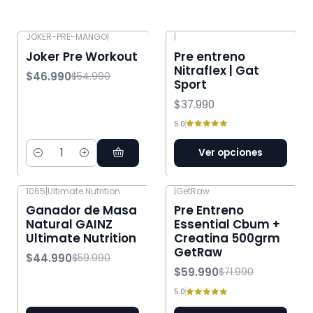
JOKER-PRE-MANGO
|
|
-15% OFF
Joker Pre Workout
Pre entreno
Nitraflex | Gat
$46.990
$54.990
Sport
$37.990
5.0
Ver opciones
Cantidad
1065
|
Ultimate Nutrition
|
GetRaw
-25% OFF
-17% OFF
Ganador de Masa
Pre Entreno
Natural GAINZ
Essential Cbum +
Ultimate Nutrition
Creatina 500grm
GetRaw
$44.990
$59.990
$59.990
$71.990
5.0