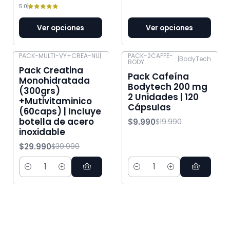
5.0
Ver opciones
Ver opciones
PACK-MULTI-VY+CREA-NU
|
PACK-2CAFFE-
|
BodyTech
BODY
-25% OFF
-50% OFF
Pack Creatina
Pack Cafeína
Monohidratada
Bodytech 200 mg
(300grs)
2 Unidades | 120
+Mutivitaminico
Cápsulas
(60caps) | Incluye
botella de acero
$9.990
$19.990
inoxidable
$29.990
$39.990
Cantidad
Cantidad