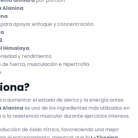
feína anhidra
por porción.
a Alanina
.
ina
.
para apoyar enfoque y concentración.
na
.
2
.
el Himalaya
.
ensidad y rendimiento.
e fuerza, musculación e hipertrofia.
.
iona?
 a aumentar el estado de alerta y la energía antes
a Alanina
es uno de los ingredientes más utilizados en
a la resistencia muscular durante ejercicios intensos.
ducción de óxido nítrico, favoreciendo una mejor
te el entrenamiento, mientras que la
L-Tirosina