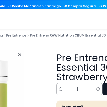
ile
ile
⚡ Recibe Mañana en Santiago
⚡ Recibe Mañana en Santiago
🔒 Compra Segura
🔒 Compra Segura
⭐ P
⭐ P
ia
Pre Entrenos
Pre Entreno RAW Nutrition CBUM Essential 30 
|
Pre Entren
Essential 3
Strawberry
Cantidad
¿Preguntas?