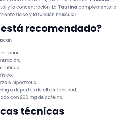
al y la concentración. La
Taurina
complementa la
iento físico y la función muscular.
n está recomendado?
uscan:
entrenar.
ntración.
 rutinas.
ísico.
za e hipertrofia.
ning o deportes de alta intensidad.
brado con 200 mg de cafeína.
icas técnicas