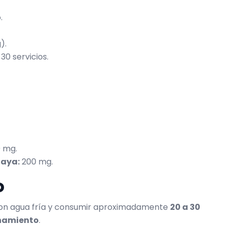
.
).
30 servicios.
 mg.
laya:
200 mg.
o
n agua fría y consumir aproximadamente
20 a 30
enamiento
.