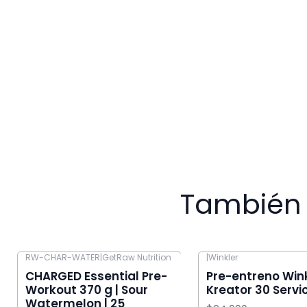
También 
RW-CHAR-WATER
|
GetRaw Nutrition
|
Winkler
-17% OFF
CHARGED Essential Pre-
Pre-entreno Win
Workout 370 g | Sour
Kreator 30 Servi
Watermelon | 25