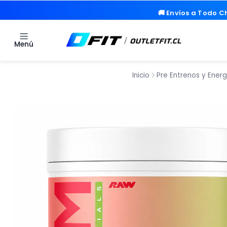
🚚 Envíos a Todo Ch
🚚 Envíos a Todo Ch
Menú
Inicio
Pre Entrenos y Energ