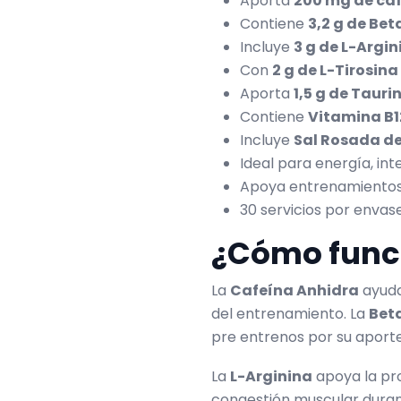
Aporta
200 mg de ca
Contiene
3,2 g de Bet
Incluye
3 g de L-Argin
Con
2 g de L-Tirosina
Aporta
1,5 g de Tauri
Contiene
Vitamina B1
Incluye
Sal Rosada d
Ideal para energía, int
Apoya entrenamientos d
30 servicios por envase
¿Cómo func
La
Cafeína Anhidra
ayuda
del entrenamiento. La
Bet
pre entrenos por su aporte 
La
L-Arginina
apoya la pro
congestión muscular duran