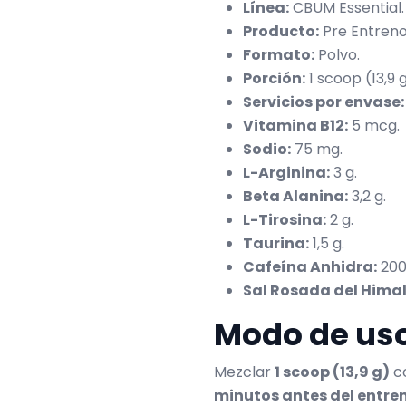
Línea:
CBUM Essential.
Producto:
Pre Entreno
Formato:
Polvo.
Porción:
1 scoop (13,9 g
Servicios por envase:
Vitamina B12:
5 mcg.
Sodio:
75 mg.
L-Arginina:
3 g.
Beta Alanina:
3,2 g.
L-Tirosina:
2 g.
Taurina:
1,5 g.
Cafeína Anhidra:
200
Sal Rosada del Hima
Modo de us
Mezclar
1 scoop (13,9 g)
co
minutos antes del entr