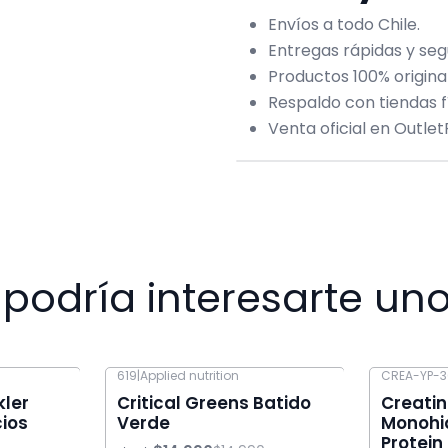
Envíos a todo Chile.
Entregas rápidas y seg
Productos 100% origina
Respaldo con tiendas fí
Venta oficial en OutletF
podría interesarte uno
619
|
Applied nutrition
CREA-YP-
-46% OFF
-20% OFF
kler
Critical Greens Batido
Creati
cios
Verde
Monohi
Protein 