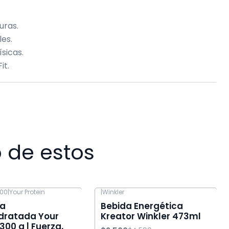
uras.
les.
sicas.
it.
 de estos
300
|
Your Protein
|
Winkler
-46% OFF
na
Bebida Energética
dratada Your
Kreator Winkler 473ml
300 g | Fuerza,