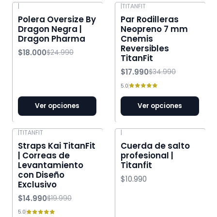
|
|
TITANFIT
-28% OFF
-49% OFF
Polera Oversize By
Par Rodilleras
Dragon Negra |
Neopreno 7 mm
Dragon Pharma
Cnemis
Reversibles
$18.000
$24.990
TitanFit
$17.990
$34.990
5.0
Ver opciones
Ver opciones
|
TITANFIT
|
-25% OFF
Straps Kai TitanFit
Cuerda de salto
| Correas de
profesional |
Levantamiento
Titanfit
con Diseño
$10.990
Exclusivo
$14.990
$19.990
5.0