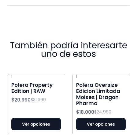
También podría interesarte
uno de estos
|
|
-34% OFF
-28% OFF
Polera Property
Polera Oversize
Edition | RAW
Edicion Limitada
Moises | Dragon
$20.990
$31.990
Pharma
$18.000
$24.990
Ver opciones
Ver opciones