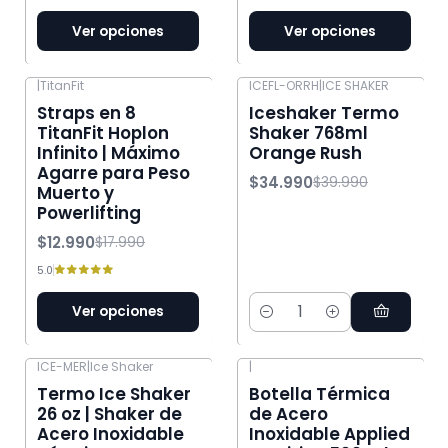
Ver opciones
Ver opciones
|
TitanFit
ICEFL-ORRH
|
ICE SHAKER
-28% OFF
-13% OFF
Straps en 8
Iceshaker Termo
TitanFit Hoplon
Shaker 768ml
Infinito | Máximo
Orange Rush
Agarre para Peso
$34.990
$39.990
Muerto y
Powerlifting
$12.990
$17.990
5.0
Ver opciones
Cantidad
ICE-MER
|
Ice Shaker
|
-13% OFF
Termo Ice Shaker
Botella Térmica
26 oz | Shaker de
de Acero
Acero Inoxidable
Inoxidable Applied