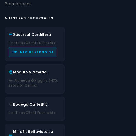
Promociones
NUESTRAS SUCURSALES
Sucursal Cordillera
Los Toros 05441, Puente Alto
PUNTO DE RECOGIDA
Módulo Alameda
Av. Alameda O'Higgins 3470,
Estación Central
Bodega OutletFit
Los Toros 05441, Puente Alto
Mindfit Bellavista La