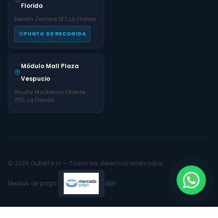
Florida
Serafin Zamora 127, La Florida
PUNTO DE RECOGIDA
Módulo Mall Plaza
Vespucio
Vicuña Mackenna Oriente
7110, La Florida
© 2026 OutletFit.cl — Todos los derechos reservados.
Medios de pago: