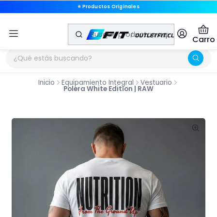
⭐ Productos Originales
🚚 Envíos a Todo Chile
Carro
Inicio
Equipamiento Integral
Vestuario
Polera White Edition | RAW