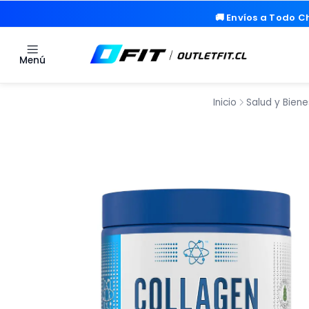
🚚 Envíos a Todo Ch
🚚 Envíos a Todo Ch
Menú
Inicio
Salud y Biene