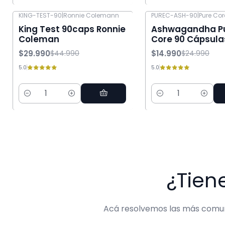
KING-TEST-90
|
Ronnie Colemann
PUREC-ASH-90
|
Pure Cor
-33% OFF
-40% OFF
King Test 90caps Ronnie
Ashwagandha P
Coleman
Core 90 Cápsula
$29.990
$14.990
$44.990
$24.990
5.0
5.0
Cantidad
Cantidad
¿Tien
Acá resolvemos las más comune