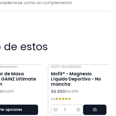
considerarse como un complemento.
 de estos
te Nutrition
MOFIT-MAGNE
|
Mofit
-33% OFF
r de Masa
Mofit® - Magnesio
 GAINZ Ultimate
Líquido Deportivo - No
on
mancha
$9.990
$59.990
$14.990
5.0
Ver opciones
Cantidad