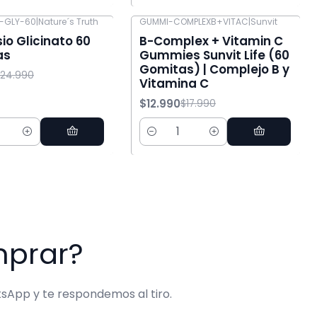
-GLY-60
|
Nature´s Truth
GUMMI-COMPLEXB+VITAC
|
Sunvit
-28% OFF
o Glicinato 60
B-Complex + Vitamin C
as
Gummies Sunvit Life (60
Gomitas) | Complejo B y
24.990
Vitamina C
$12.990
$17.990
d
Cantidad
mprar?
sApp y te respondemos al tiro.