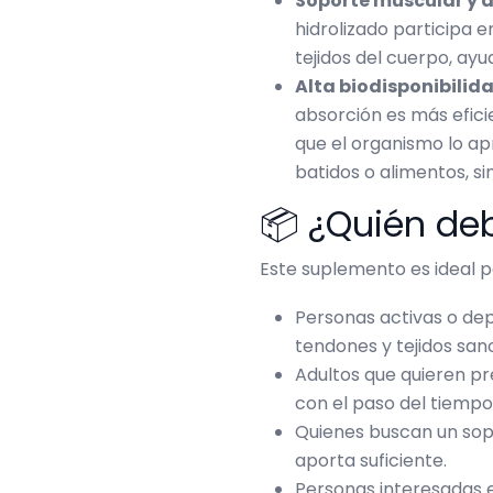
Soporte muscular y d
hidrolizado participa 
tejidos del cuerpo, ay
Alta biodisponibilidad
absorción es más efic
que el organismo lo ap
batidos o alimentos, sin
📦 ¿Quién deb
Este suplemento es ideal p
Personas activas o dep
tendones y tejidos san
Adultos que quieren pre
con el paso del tiempo
Quienes buscan un sop
aporta suficiente.
Personas interesadas e