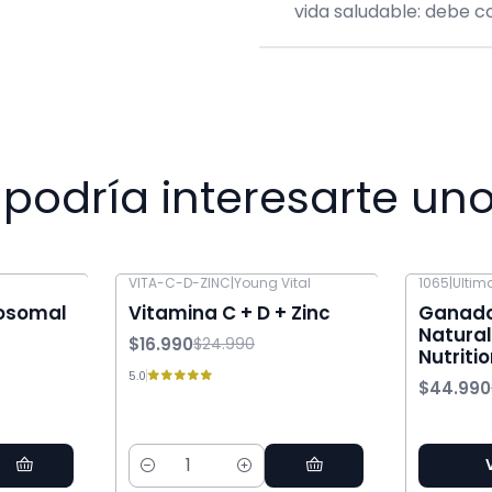
vida saludable: debe 
podría interesarte uno
VITA-C-D-ZINC
|
Young Vital
1065
|
Ultima
-32% OFF
-25% OFF
posomal
Vitamina C + D + Zinc
Ganado
Natural
$16.990
$24.990
Nutriti
5.0
$44.990
Cantidad