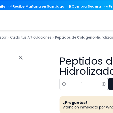
ile
ile
⚡ Recibe Mañana en Santiago
⚡ Recibe Mañana en Santiago
🔒 Compra Segura
🔒 Compra Segura
⭐ P
⭐ P
star
Cuida tus Articulaciones
Peptidos de Colágeno Hidrolizad
|
Peptidos 
Hidrolizad
Cantidad
¿Preguntas?
Atención inmediata por Wh