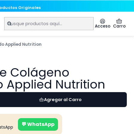
roductos Originales
roductos Originales
Acceso
Carro
o Applied Nutrition
de Colágeno
o Applied Nutrition
Agregar al Carro
💬 WhatsApp
atsApp