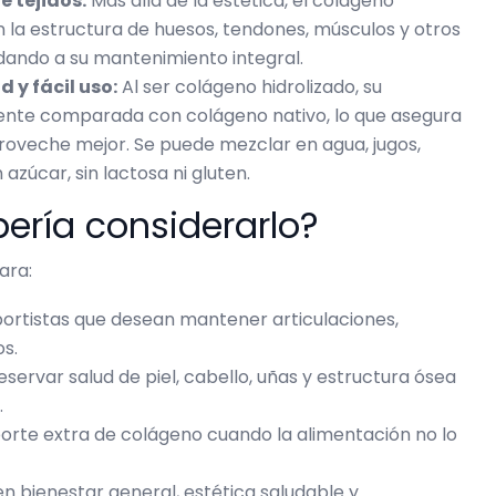
e tejidos:
Más allá de la estética, el colágeno
en la estructura de huesos, tendones, músculos y otros
udando a su mantenimiento integral.
 y fácil uso:
Al ser colágeno hidrolizado, su
iente comparada con colágeno nativo, lo que asegura
roveche mejor. Se puede mezclar en agua, jugos,
 azúcar, sin lactosa ni gluten.
ería considerarlo?
ara:
ortistas que desean mantener articulaciones,
os.
servar salud de piel, cabello, uñas y estructura ósea
.
orte extra de colágeno cuando la alimentación no lo
n bienestar general, estética saludable y