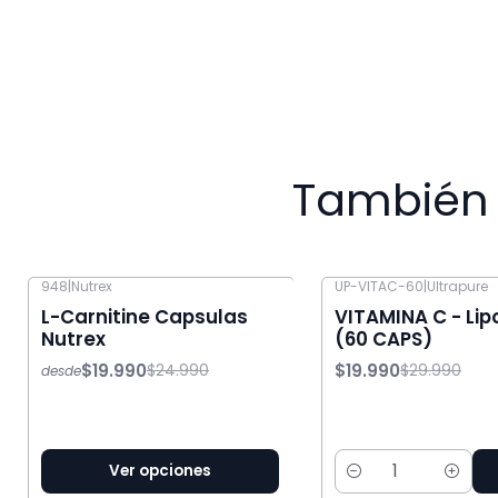
También 
948
|
Nutrex
UP-VITAC-60
|
Ultrapure
-20% OFF
-33% OFF
L-Carnitine Capsulas
VITAMINA C - Li
Nutrex
(60 CAPS)
$19.990
$19.990
$24.990
$29.990
desde
Ver opciones
Cantidad