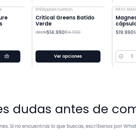
e
619
|
Applied nutrition
NATU-MAG
-46% OFF
-20% OFF
ure
Critical Greens Batido
Magnesi
s
Verde
cápsul
$14.990
$19.990
$14.990
$
desde
Ver opciones
Cantida
es dudas antes de co
s. Si no encuentras lo que buscas, escríbenos por What