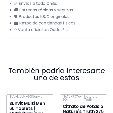
✅ Envíos a todo Chile.
🚚 Entregas rápidas y seguras.
🛡️ Productos 100% originales.
🏪 Respaldo con tiendas físicas.
⭐ Venta oficial en OutletFit.
También podría interesarte
uno de estos
SUV-MULM-60
|
Sunvit
NATU-POTA-
Nature´s
|
90
Truth
-41% OFF
-23% OFF
Sunvit Multi Men
Citrato de Potasio
60 Tablets |
Nature's Truth 275