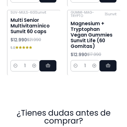
Cantidad
Cantidad
SUV-MULS-60
|
Sunvit
GUMMI-MAG-
|
Sunvit
TRYPTO
-41% OFF
-28% OFF
Multi Senior
Magnesium +
Multivitamínico
Tryptophan
Sunvit 60 caps
Vegan Gummies
$12.990
$21.990
Sunvit Life (60
Gomitas)
5.0
$12.990
$17.990
Cantidad
Cantidad
¿Tienes dudas antes de
comprar?