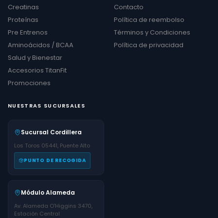
Creatinas
Contacto
Proteínas
Política de reembolso
Pre Entrenos
Términos y Condiciones
Aminoácidos / BCAA
Política de privacidad
Salud y Bienestar
Accesorios TitanFit
Promociones
NUESTRAS SUCURSALES
Sucursal Cordillera
Los Toros 05441, Puente Alto
PUNTO DE RECOGIDA
Módulo Alameda
Av. Alameda O'Higgins 3470,
Estación Central