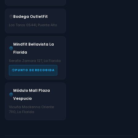
Bodega OutletFit
Los Toros 05441, Puente Alto
Mindfit Bellavista La
Florida
Serafin Zamora 127, La Florida
PUNTO DE RECOGIDA
Módulo Mall Plaza
Vespucio
Vicuña Mackenna Oriente
7110, La Florida