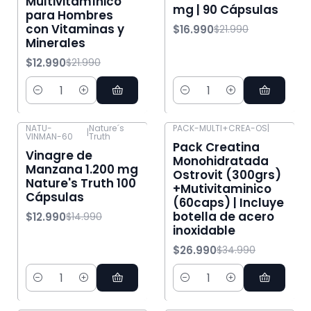
Multivitamínico
mg | 90 Cápsulas
para Hombres
con Vitaminas y
$16.990
$21.990
Minerales
$12.990
$21.990
Cantidad
Cantidad
NATU-
Nature´s
PACK-MULTI+CREA-OS
|
|
VINMAN-60
Truth
-13% OFF
-23% OFF
Pack Creatina
Vinagre de
Monohidratada
Manzana 1.200 mg
Ostrovit (300grs)
Nature's Truth 100
+Mutivitaminico
Cápsulas
(60caps) | Incluye
botella de acero
$12.990
$14.990
inoxidable
$26.990
$34.990
Cantidad
Cantidad