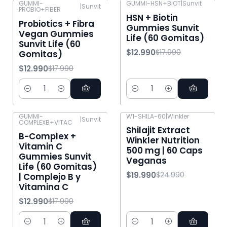
GUMMI-
GUMMI-HSN+BIOT
|
Sunvit
|
Sunvit
PROBIO+FIBER
-28% OFF
-28% OFF
HSN + Biotin
Probiotics + Fibra
Gummies Sunvit
Vegan Gummies
Life (60 Gomitas)
Sunvit Life (60
$12.990
$17.990
Gomitas)
$12.990
$17.990
Cantidad
Cantidad
GUMMI-
W1-SHILA-60
|
Winkler
|
Sunvit
COMPLEXB+VITAC
-28% OFF
-20% OFF
Shilajit Extract
B-Complex +
Winkler Nutrition
Vitamin C
500 mg | 60 Caps
Gummies Sunvit
Veganas
Life (60 Gomitas)
$19.990
$24.990
| Complejo B y
Vitamina C
$12.990
$17.990