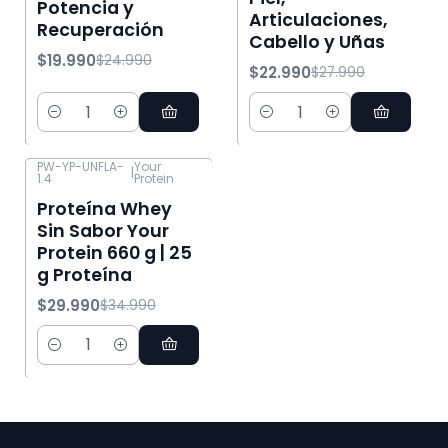
Potencia y
Articulaciones,
Recuperación
Cabello y Uñas
$19.990
$24.990
$22.990
$27.990
Cantidad
Cantidad
PW-YP-UNFLA-
Your
|
1.4
Protein
-14% OFF
Proteína Whey
Sin Sabor Your
Protein 660 g | 25
g Proteína
$29.990
$34.990
Cantidad