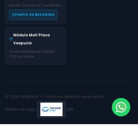
Serafin Zamora 127, La Florida
PUNTO DE RECOGIDA
Módulo Mall Plaza
Vespucio
Vicuña Mackenna Oriente
7110, La Florida
© 2026 OutletFit.cl — Todos los derechos reservados.
Medios de pago: