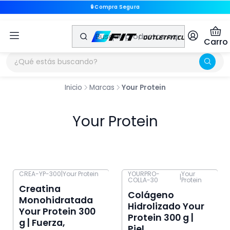
🔒 Compra Segura
🔒 Compra Segura
Carro
Inicio
Marcas
Your Protein
Your Protein
CREA-YP-300
|
Your Protein
YOURPRO-
Your
|
COLLA-30
Protein
-20% OFF
-18% OFF
Creatina
Colágeno
Monohidratada
Hidrolizado Your
Your Protein 300
Protein 300 g |
g | Fuerza,
Piel,