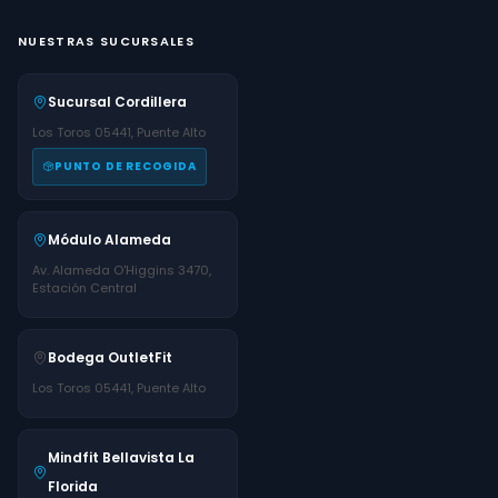
NUESTRAS SUCURSALES
Sucursal Cordillera
Los Toros 05441, Puente Alto
PUNTO DE RECOGIDA
Módulo Alameda
Av. Alameda O'Higgins 3470,
Estación Central
Bodega OutletFit
Los Toros 05441, Puente Alto
Mindfit Bellavista La
Florida