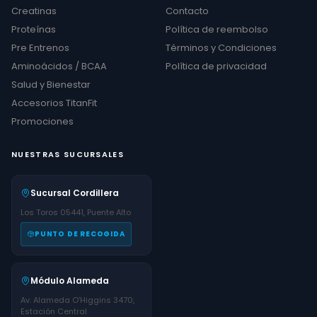
Creatinas
Contacto
Proteínas
Política de reembolso
Pre Entrenos
Términos y Condiciones
Aminoácidos / BCAA
Política de privacidad
Salud y Bienestar
Accesorios TitanFit
Promociones
NUESTRAS SUCURSALES
Sucursal Cordillera
Los Toros 05441, Puente Alto
PUNTO DE RECOGIDA
Módulo Alameda
Av. Alameda O'Higgins 3470,
Estación Central