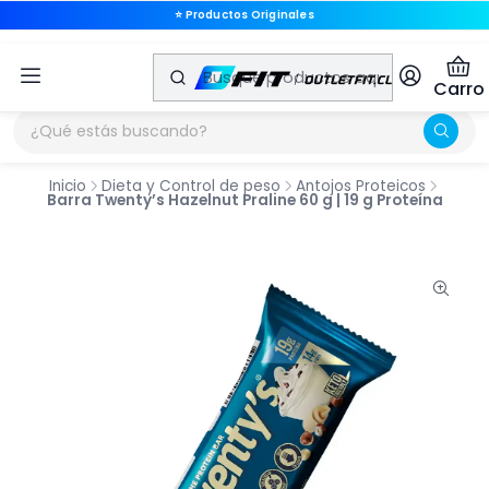
🚚 Envíos a Todo Chile
🚚 Envíos a Todo Chile
Carro
Inicio
Dieta y Control de peso
Antojos Proteicos
Barra Twenty’s Hazelnut Praline 60 g | 19 g Proteína