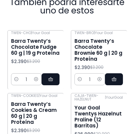
También podría interesarte
uno de estos
TWEN-CHO
|
Your Goal
TWEN-BRO
|
Your Goal
-25% OFF
-25% OFF
Barra Twenty’s
Barra Twenty’s
Chocolate Fudge
Chocolate
60 g | 19 g Proteína
Brownie 60 g | 20 g
Proteína
$2.390
$3.200
$2.390
$3.200
Cantidad
Cantidad
TWEN-COOKIES
|
Your Goal
CAJA-TWEN-
|
YourGoal
HAZELNUT
-25% OFF
-10% OFF
Barra Twenty’s
Your Goal
Cookies & Cream
Twentys Hazelnut
60 g | 20 g
Praline (12
Proteína
Barritas)
$2.390
$3.200