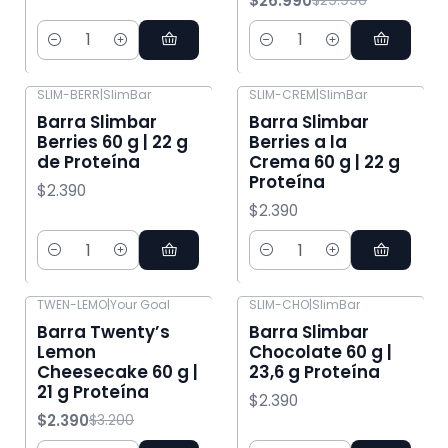
$26.990
$29.990
Cantidad
Cantidad
SLIM-BERR
|
SlimBar
SLIM-CREM
|
SlimBar
Barra Slimbar
Barra Slimbar
Berries 60 g | 22 g
Berries a la
de Proteína
Crema 60 g | 22 g
Proteína
$2.390
$2.390
Cantidad
Cantidad
TWEN-LEMO
|
Your Goal
SLIM-CHO
|
SlimBar
-25% OFF
Barra Twenty’s
Barra Slimbar
Lemon
Chocolate 60 g |
Cheesecake 60 g |
23,6 g Proteína
21 g Proteína
$2.390
$2.390
$3.200