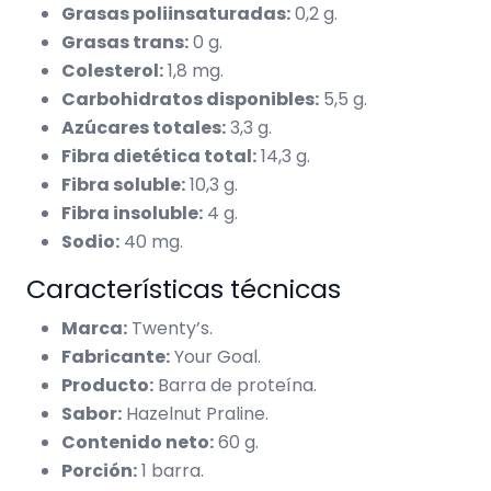
Grasas poliinsaturadas:
0,2 g.
Grasas trans:
0 g.
Colesterol:
1,8 mg.
Carbohidratos disponibles:
5,5 g.
Azúcares totales:
3,3 g.
Fibra dietética total:
14,3 g.
Fibra soluble:
10,3 g.
Fibra insoluble:
4 g.
Sodio:
40 mg.
Características técnicas
Marca:
Twenty’s.
Fabricante:
Your Goal.
Producto:
Barra de proteína.
Sabor:
Hazelnut Praline.
Contenido neto:
60 g.
Porción:
1 barra.