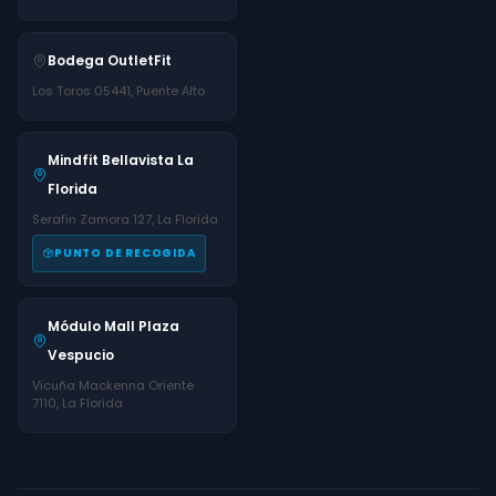
Bodega OutletFit
Los Toros 05441, Puente Alto
Mindfit Bellavista La
Florida
Serafin Zamora 127, La Florida
PUNTO DE RECOGIDA
Módulo Mall Plaza
Vespucio
Vicuña Mackenna Oriente
7110, La Florida